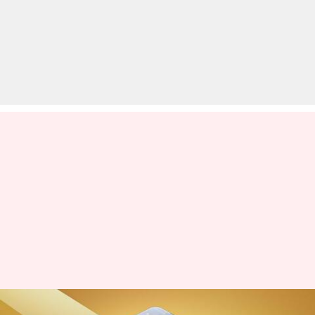
लॉन्च से पहले लीक हुआ सैमसंग