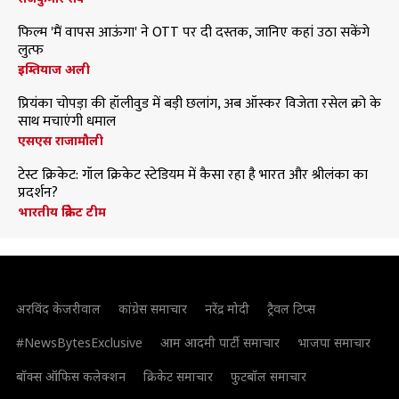
फिल्म 'मैं वापस आऊंगा' ने OTT पर दी दस्तक, जानिए कहां उठा सकेंगे
लुत्फ
इम्तियाज अली
प्रियंका चोपड़ा की हॉलीवुड में बड़ी छलांग, अब ऑस्कर विजेता रसेल क्रो के
साथ मचाएंगी धमाल
एसएस राजामौली
टेस्ट क्रिकेट: गॉल क्रिकेट स्टेडियम में कैसा रहा है भारत और श्रीलंका का
प्रदर्शन?
भारतीय क्रिकेट टीम
अरविंद केजरीवाल
कांग्रेस समाचार
नरेंद्र मोदी
ट्रैवल टिप्स
#NewsBytesExclusive
आम आदमी पार्टी समाचार
भाजपा समाचार
बॉक्स ऑफिस कलेक्शन
क्रिकेट समाचार
फुटबॉल समाचार