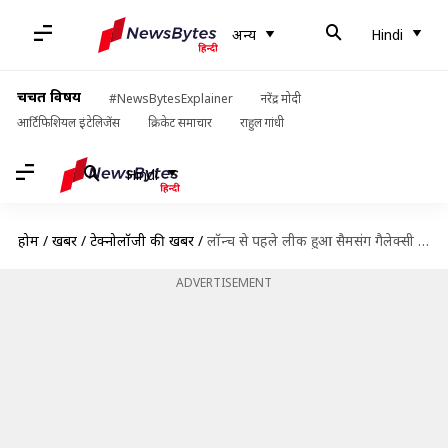
अन्य
Hindi
चर्चित विषय
#NewsBytesExplainer
नरेंद्र मोदी
आर्टिफिशियल इंटेलिजेंस
क्रिकेट समाचार
राहुल गांधी
Hindi
होम
/
खबरें
/
टेक्नोलॉजी की खबरें
/
लॉन्च से पहले लीक हुआ सैमसंग गैलेक्सी S22 सीरीज का डिजाइन, तस्वीरों में देखें
ADVERTISEMENT