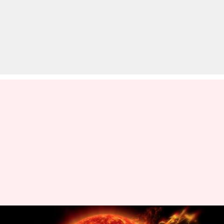
आज पृथ्वी पर आ सकता है G3-श्रेणी