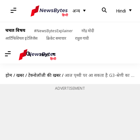
अन्य
Hindi
चर्चित विषय
#NewsBytesExplainer
नरेंद्र मोदी
आर्टिफिशियल इंटेलिजेंस
क्रिकेट समाचार
राहुल गांधी
Hindi
होम
/
खबरें
/
टेक्नोलॉजी की खबरें
/
आज पृथ्वी पर आ सकता है G3-श्रेणी का सौर तूफान, जानिए क्या है खतरा
ADVERTISEMENT