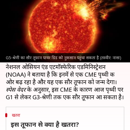
का सौर तूफान, जानिए क्या है खतरा
लेखन
May 07, 2023
03:39 pm
बिश्वजीत कुमार
क्या है खबर?
इस महीने की शुरुआत में सूर्य पर मौजूद एक
सनस्पॉट
में
विस्फोट के कारण
सोलर फ्लेयर उत्पन्न हुआ
और कोरोनल
G5-श्रेणी का सौर तूफान पावर ग्रिड को नुकसान पहुंचा सकता है (तस्वीर: नासा)
मास इंजेक्शन (CME) क्लाउड अंतरिक्ष में फैल गया।
नेशनल ओसियन एंड एटमॉस्फेरिक एडमिनिस्ट्रेशन
(NOAA) ने बताया है कि इनमें से एक CME पृथ्वी की
स्पेस वेदर
के अनुसार, इस CME के कारण आज पृथ्वी पर
खतरा
इस तूफान से क्या है खतरा?