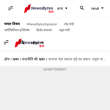
अन्य
Hindi
चर्चित विषय
#NewsBytesExplainer
नरेंद्र मोदी
आर्टिफिशियल इंटेलिजेंस
क्रिकेट समाचार
राहुल गांधी
Hindi
होम
/
खबरें
/
राजनीति की खबरें
/
भाजपा नेता पंकजा मुंडे का बयान- राहुल गांधी के गले में बम बांधकर पाकिस्तान भेज दो
ADVERTISEMENT