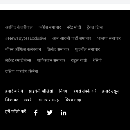
शिवसेना समाचार
अरविंद केजरीवाल
कांग्रेस समाचार
नरेंद्र मोदी
ट्रैवल टिप्स
#NewsBytesExclusive
आम आदमी पार्टी समाचार
भाजपा समाचार
बॉक्स ऑफिस कलेक्शन
क्रिकेट समाचार
फुटबॉल समाचार
लेटेस्ट स्मार्टफोन्स
पाकिस्तान समाचार
राहुल गांधी
रेसिपी
दक्षिण भारतीय सिनेमा
हमारे बारे में
प्राइवेसी पॉलिसी
नियम
हमसे संपर्क करें
हमारे उसूल
शिकायत
खबरें
समाचार संग्रह
विषय संग्रह
हमें फॉलो करें