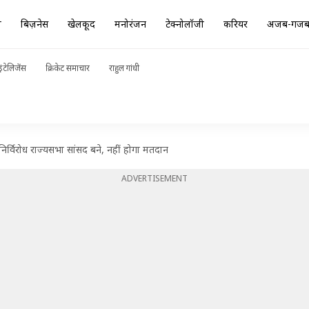
ा
बिज़नेस
खेलकूद
मनोरंजन
टेक्नोलॉजी
करियर
अजब-गज
ंटेलिजेंस
क्रिकेट समाचार
राहुल गांधी
िर्विरोध राज्यसभा सांसद बने, नहीं होगा मतदान
ADVERTISEMENT