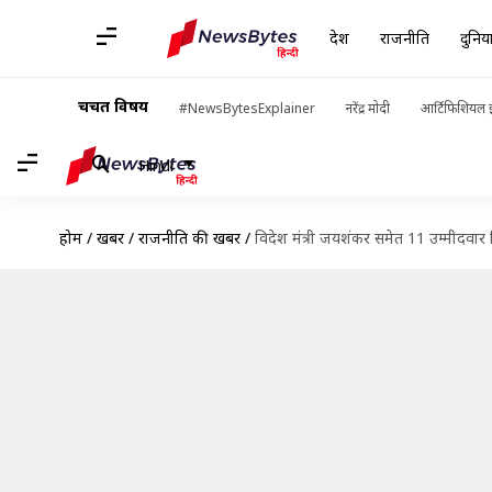
देश
राजनीति
दुनिय
चर्चित विषय
#NewsBytesExplainer
नरेंद्र मोदी
आर्टिफिशियल इ
Hindi
होम
/
खबरें
/
राजनीति की खबरें
/
विदेश मंत्री जयशंकर समेत 11 उम्मीदवार न