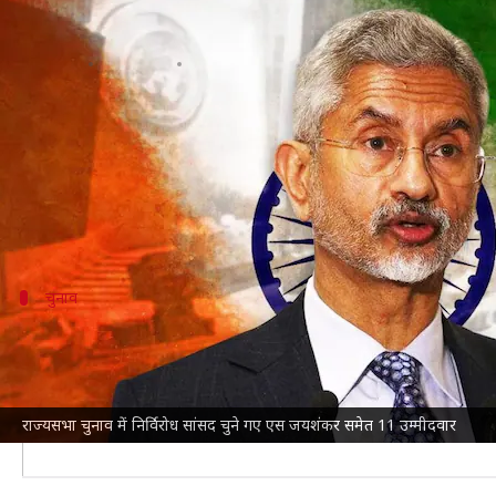
विदेश मंत्री जयशंकर समेत 11 उम्मीदवार
लेखन
Jul 17, 2023
03:02 pm
गजेंद्र
क्या है खबर?
राज्यसभा
की 11 सीटों पर निर्विरोध उम्मीदवार चुने गए हैं। इनम
NDTV
के मुताबिक, पश्चिम बंगाल की 7, गुजरात की 3 और
चुनाव
राज्यसभा में भाजपा की 1 सीट बढ़ी
रिपोर्ट के मुताबिक, राज्यसभा में अब
भाजपा
की 1 सीट बढ़ गई 
अगर भाजपा को बसपा, JDS, TDP, YSRCP और BJD के अलावा म
राज्यसभा चुनाव में निर्विरोध सांसद चुने गए एस जयशंकर समेत 11 उम्मीदवार
अध्यादेश के विरोध में आम आदमी पार्टी (AAP) ने करीब 105 सा