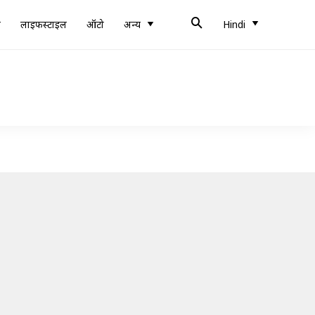
ब
लाइफस्टाइल
ऑटो
अन्य
Hindi