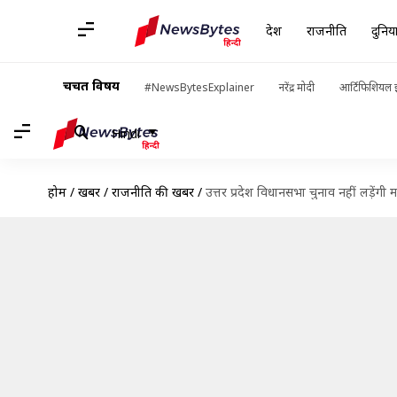
देश
राजनीति
दुनिय
चर्चित विषय
#NewsBytesExplainer
नरेंद्र मोदी
आर्टिफिशियल इ
Hindi
होम
/
खबरें
/
राजनीति की खबरें
/
उत्तर प्रदेश विधानसभा चुनाव नहीं लड़ेंग