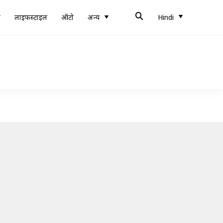
ब
लाइफस्टाइल
ऑटो
अन्य
Hindi