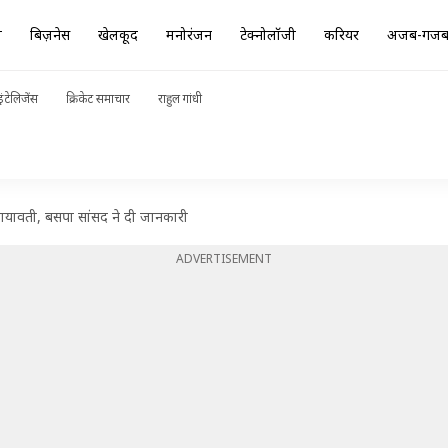
ा
बिज़नेस
खेलकूद
मनोरंजन
टेक्नोलॉजी
करियर
अजब-गज
ंटेलिजेंस
क्रिकेट समाचार
राहुल गांधी
ी मायावती, बसपा सांसद ने दी जानकारी
ADVERTISEMENT