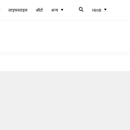
ब
लाइफस्टाइल
ऑटो
अन्य
Hindi