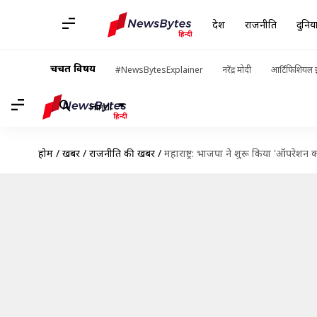
देश
राजनीति
दुनिय
चर्चित विषय
#NewsBytesExplainer
नरेंद्र मोदी
आर्टिफिशियल इ
Hindi
होम
/
खबरें
/
राजनीति की खबरें
/
महाराष्ट्र: भाजपा ने शुरू किया 'ऑपरेशन 