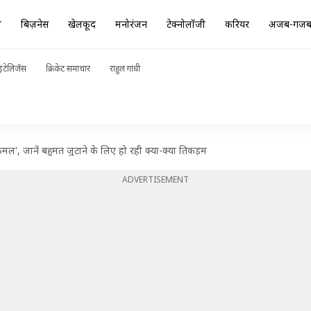
ा
बिज़नेस
खेलकूद
मनोरंजन
टेक्नोलॉजी
करियर
अजब-गज
ंटेलिजेंस
क्रिकेट समाचार
राहुल गांधी
कमल', जानें बहुमत जुटाने के लिए हो रही क्या-क्या तिकड़म
ADVERTISEMENT