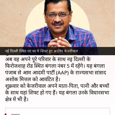
आवास, जानिए अब कहां रहेंगे
लेखन
Oct 04, 2024
12:42 pm
गजेंद्र
क्या है खबर?
दिल्ली
के पूर्व मुख्यमंत्री
अरविंद केजरीवाल
ने शुक्रवार को
सिविल लाइंस इलाके में 6 फ्लैगस्टाफ रोड में स्थित
नई दिल्ली स्थित नए घर में शिफ्ट हुए अरविंद केजरीवाल
मुख्यमंत्री आवास छोड़ दिया है।
अब वह अपने पूरे परिवार के साथ नई दिल्ली के
फिरोजशाह रोड स्थित बंगला नंबर 5 में रहेंगे। यह बंगला
पंजाब से आम आदमी पार्टी (AAP) के राज्यसभा सांसद
अशोक मित्तल को आवंटित है।
शुक्रवार को केजरीवाल अपने माता-पिता, पत्नी और बच्चों
के साथ यहां शिफ्ट हो गए हैं। यह बंगला उनके विधानसभा