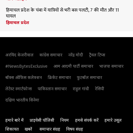
हिमाचल प्रदेश के चंबा में यात्रियों से भरी बस पलटी, 7 की मौत और 11
घायल
हिमाचल प्रदेश
अरविंद केजरीवाल
कांग्रेस समाचार
नरेंद्र मोदी
ट्रैवल टिप्स
#NewsBytesExclusive
आम आदमी पार्टी समाचार
भाजपा समाचार
बॉक्स ऑफिस कलेक्शन
क्रिकेट समाचार
फुटबॉल समाचार
लेटेस्ट स्मार्टफोन्स
पाकिस्तान समाचार
राहुल गांधी
रेसिपी
दक्षिण भारतीय सिनेमा
हमारे बारे में
प्राइवेसी पॉलिसी
नियम
हमसे संपर्क करें
हमारे उसूल
शिकायत
खबरें
समाचार संग्रह
विषय संग्रह