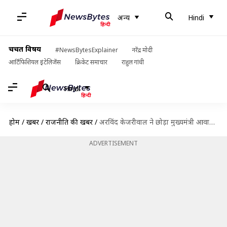
अन्य
Hindi
चर्चित विषय
#NewsBytesExplainer
नरेंद्र मोदी
आर्टिफिशियल इंटेलिजेंस
क्रिकेट समाचार
राहुल गांधी
Hindi
होम
/
खबरें
/
राजनीति की खबरें
/
अरविंद केजरीवाल ने छोड़ा मुख्यमंत्री आवास, जानिए अब कहां रहेंगे
ADVERTISEMENT