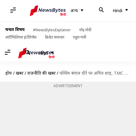
अन्य
Hindi
चर्चित विषय
#NewsBytesExplainer
नरेंद्र मोदी
आर्टिफिशियल इंटेलिजेंस
क्रिकेट समाचार
राहुल गांधी
Hindi
होम
/
खबरें
/
राजनीति की खबरें
/
पश्चिम बंगाल दौरे पर अमित शाह, TMC के कई बागी भाजपा में हो सकते हैं शामिल
ADVERTISEMENT