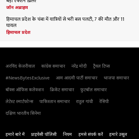
बड़ी एक्शन थ्रिलर
जॉन अब्राहम
हिमाचल प्रदेश के चंबा में यात्रियों से भरी बस पलटी, 7 की मौत और 11
घायल
हिमाचल प्रदेश
अरविंद केजरीवाल
कांग्रेस समाचार
नरेंद्र मोदी
ट्रैवल टिप्स
#NewsBytesExclusive
आम आदमी पार्टी समाचार
भाजपा समाचार
बॉक्स ऑफिस कलेक्शन
क्रिकेट समाचार
फुटबॉल समाचार
लेटेस्ट स्मार्टफोन्स
पाकिस्तान समाचार
राहुल गांधी
रेसिपी
दक्षिण भारतीय सिनेमा
हमारे बारे में
प्राइवेसी पॉलिसी
नियम
हमसे संपर्क करें
हमारे उसूल