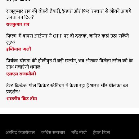
राजकुमार राव की दोहरी तैयारी, 'प्रहार' और फिर 'रफ्तार' से जीतने आएंगे
जनता का दिल?
राजकुमार राव
फिल्म 'मैं वापस आऊंगा' ने OTT पर दी दस्तक, जानिए कहां उठा सकेंगे
लुत्फ
इम्तियाज अली
प्रियंका चोपड़ा की हॉलीवुड में बड़ी छलांग, अब ऑस्कर विजेता रसेल क्रो के
साथ मचाएंगी धमाल
एसएस राजामौली
टेस्ट क्रिकेट: गॉल क्रिकेट स्टेडियम में कैसा रहा है भारत और श्रीलंका का
प्रदर्शन?
भारतीय क्रिकेट टीम
अरविंद केजरीवाल
कांग्रेस समाचार
नरेंद्र मोदी
ट्रैवल टिप्स