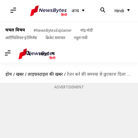
अन्य
Hindi
चर्चित विषय
#NewsBytesExplainer
नरेंद्र मोदी
आर्टिफिशियल इंटेलिजेंस
क्रिकेट समाचार
राहुल गांधी
Hindi
होम
/
खबरें
/
लाइफस्टाइल की खबरें
/
रेजर बर्न की समस्या से छुटकारा दिला सकता है आंवला का तेल, ऐसे करें इस्तेमाल
ADVERTISEMENT