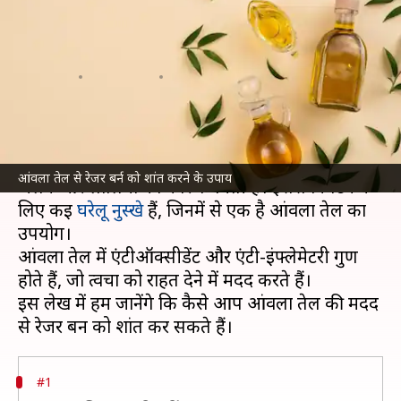
सकता है आंवला का तेल, ऐसे करें
इस्तेमाल
लेखन
Nov 05, 2024
08:28 pm
अंजली
क्या है खबर?
रेजर बर्न एक आम समस्या है, जो शेविंग के बाद त्वचा पर
आंवला तेल से रेजर बर्न को शांत करने के उपाय
जलन और लालिमा का कारण बनती है। इससे निपटने के
लिए कई
घरेलू नुस्खे
हैं, जिनमें से एक है आंवला तेल का
उपयोग।
आंवला तेल में एंटीऑक्सीडेंट और एंटी-इंफ्लेमेटरी गुण
होते हैं, जो त्वचा को राहत देने में मदद करते हैं।
इस लेख में हम जानेंगे कि कैसे आप आंवला तेल की मदद
#1