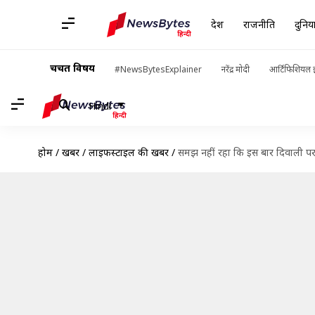
देश
राजनीति
दुनिय
चर्चित विषय
#NewsBytesExplainer
नरेंद्र मोदी
आर्टिफिशियल इ
Hindi
होम
/
खबरें
/
लाइफस्टाइल की खबरें
/
समझ नहीं रहा कि इस बार दिवाली पर कर