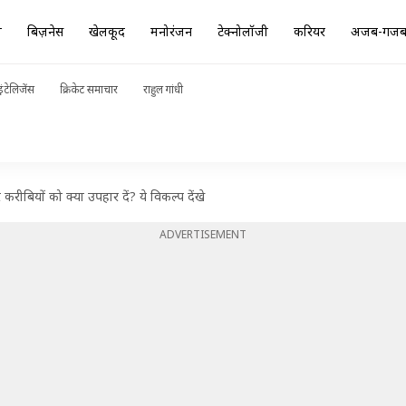
ा
बिज़नेस
खेलकूद
मनोरंजन
टेक्नोलॉजी
करियर
अजब-गज
ंटेलिजेंस
क्रिकेट समाचार
राहुल गांधी
ीबियों को क्या उपहार दें? ये विकल्प देंखे
ADVERTISEMENT