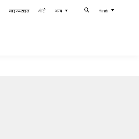
ब
लाइफस्टाइल
ऑटो
अन्य
Hindi