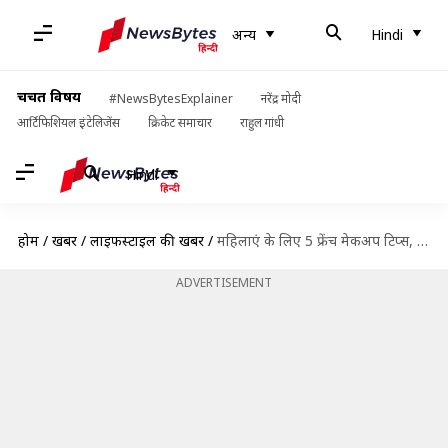
अन्य
Hindi
चर्चित विषय
#NewsBytesExplainer
नरेंद्र मोदी
आर्टिफिशियल इंटेलिजेंस
क्रिकेट समाचार
राहुल गांधी
Hindi
होम
/
खबरें
/
लाइफस्टाइल की खबरें
/
महिलाएं के लिए 5 फ्रेंच मेकअप टिप्स, मिलेगा नेचुरल लुक
ADVERTISEMENT