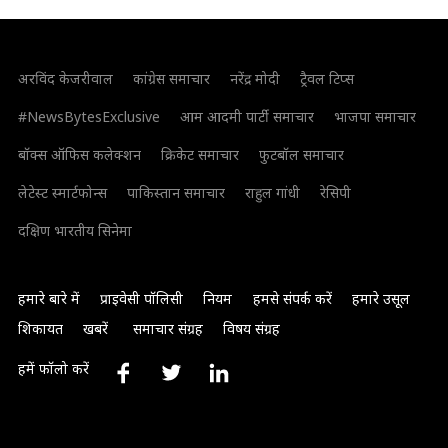
अरविंद केजरीवाल
कांग्रेस समाचार
नरेंद्र मोदी
ट्रैवल टिप्स
#NewsBytesExclusive
आम आदमी पार्टी समाचार
भाजपा समाचार
बॉक्स ऑफिस कलेक्शन
क्रिकेट समाचार
फुटबॉल समाचार
लेटेस्ट स्मार्टफोन्स
पाकिस्तान समाचार
राहुल गांधी
रेसिपी
दक्षिण भारतीय सिनेमा
हमारे बारे में
प्राइवेसी पॉलिसी
नियम
हमसे संपर्क करें
हमारे उसूल
शिकायत
खबरें
समाचार संग्रह
विषय संग्रह
हमें फॉलो करें