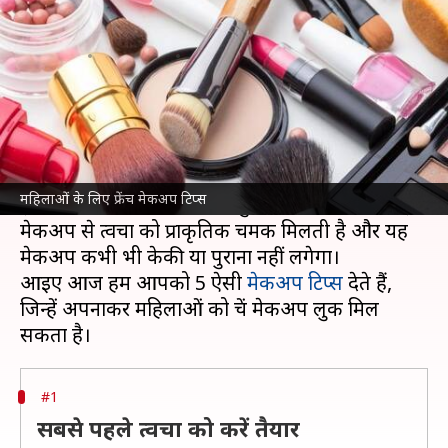
टिप्स, मिलेगा नेचुरल लुक
लेखन
Apr 19, 2023
03:04 pm
अंजली
क्या है खबर?
फ्रेंच मेकअप चेहरे की प्राकृतिक विशेषताओं को उजागर
करने और उन्हें बढ़ाने में मदद कर सकता है।
महिलाओं के लिए फ्रेंच मेकअप टिप्स
इसके लिए मेकअप का सही संतुलन बनाना जरूरी है। इस
मेकअप से त्वचा को प्राकृतिक चमक मिलती है और यह
मेकअप कभी भी केकी या पुराना नहीं लगेगा।
आइए आज हम आपको 5 ऐसी
मेकअप टिप्स
देते हैं,
जिन्हें अपनाकर महिलाओं को फ्रेंच मेकअप लुक मिल
#1
सबसे पहले त्वचा को करें तैयार