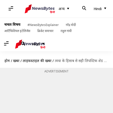
अन्य
Hindi
चर्चित विषय
#NewsBytesExplainer
नरेंद्र मोदी
आर्टिफिशियल इंटेलिजेंस
क्रिकेट समाचार
राहुल गांधी
Hindi
होम
/
खबरें
/
लाइफस्टाइल की खबरें
/
त्वचा के हिसाब से सही लिपस्टिक शेड चुनने के लिए अपनाएं ये आसान टिप्स
ADVERTISEMENT