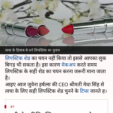
चुनने के लिए अपनाएं ये आसान टिप्स
लेखन
Mar 16, 2023
05:00 pm
गौसिया
क्या है खबर?
वैसे तो लिपस्टिक के हर शेड बेहद अच्छे होते हैं, क्योंकि ये
होंठों को अधिक खूबसूरत बना देती है।
त्वचा के हिसाब से करें लिपस्टिक का चुनाव
हालांकि, यदि आपने त्वचा और मेकअप के हिसाब से
लिपस्टिक शेड
का चयन नहीं किया तो इससे आपका लुक
बिगड़ भी सकता है। इस कारण
मेकअप
करते समय
लिपस्टिक के सही शेड का चयन करना जरूरी माना जाता
है।
आइए आज जुवेना हर्बल्स की CEO श्रीमती मेधा सिंह से
त्वचा के लिए सही लिपस्टिक शेड चुनने के
टिप्स
#1