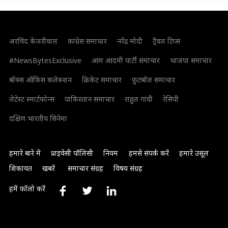
अरविंद केजरीवाल
कांग्रेस समाचार
नरेंद्र मोदी
ट्रैवल टिप्स
#NewsBytesExclusive
आम आदमी पार्टी समाचार
भाजपा समाचार
बॉक्स ऑफिस कलेक्शन
क्रिकेट समाचार
फुटबॉल समाचार
लेटेस्ट स्मार्टफोन्स
पाकिस्तान समाचार
राहुल गांधी
रेसिपी
दक्षिण भारतीय सिनेमा
हमारे बारे में
प्राइवेसी पॉलिसी
नियम
हमसे संपर्क करें
हमारे उसूल
शिकायत
खबरें
समाचार संग्रह
विषय संग्रह
हमें फॉलो करें