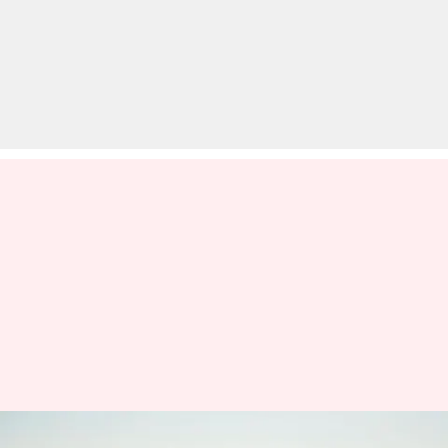
इन टिप्स की मदद से अकेले ट्रैवलिंग