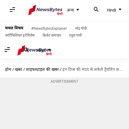
अन्य
Hindi
चर्चित विषय
#NewsBytesExplainer
नरेंद्र मोदी
आर्टिफिशियल इंटेलिजेंस
क्रिकेट समाचार
राहुल गांधी
Hindi
होम
/
खबरें
/
लाइफस्टाइल की खबरें
/
इन टिप्स की मदद से अकेले ट्रैवलिंग करना होगा आसान
ADVERTISEMENT