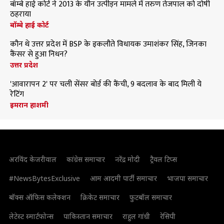
बॉम्बे हाई कोर्ट ने 2013 के यौन उत्पीड़न मामले में तरुण तेजपाल को दोषी
ठहराया
बॉम्बे हाई कोर्ट
कौन थे उत्तर प्रदेश में BSP के इकलौते विधायक उमाशंकर सिंह, जिनका
कैंसर से हुआ निधन?
उत्तर प्रदेश
'आवारापन 2' पर चली सेंसर बोर्ड की कैंची, 9 बदलाव के बाद मिली ये
रेटिंग
इमरान हाशमी
अरविंद केजरीवाल
कांग्रेस समाचार
नरेंद्र मोदी
ट्रैवल टिप्स
#NewsBytesExclusive
आम आदमी पार्टी समाचार
भाजपा समाचार
बॉक्स ऑफिस कलेक्शन
क्रिकेट समाचार
फुटबॉल समाचार
लेटेस्ट स्मार्टफोन्स
पाकिस्तान समाचार
राहुल गांधी
रेसिपी