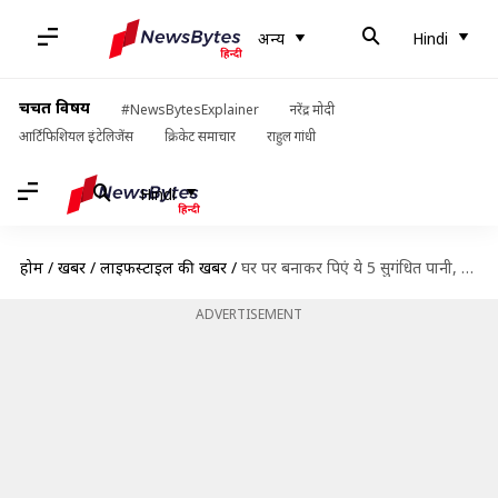
अन्य
Hindi
चर्चित विषय
#NewsBytesExplainer
नरेंद्र मोदी
आर्टिफिशियल इंटेलिजेंस
क्रिकेट समाचार
राहुल गांधी
Hindi
होम
/
खबरें
/
लाइफस्टाइल की खबरें
/
घर पर बनाकर पिएं ये 5 सुगंधित पानी, प्राकृतिक रूप से मिल सकती है ऊर्जा
ADVERTISEMENT