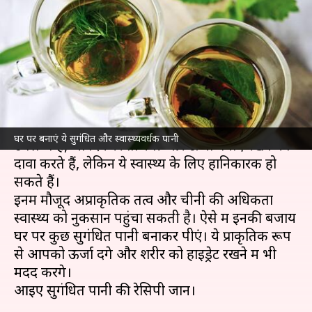
पानी, प्राकृतिक रूप से मिल सकती है
ऊर्जा
लेखन
Sep 02, 2025
09:34 am
अंजली
क्या है खबर?
आजकल बाजार में कई तरह के ऊर्जा देने वाले पेय
घर पर बनाएं ये सुगंधित और स्वास्थ्यवर्धक पानी
उपलब्ध हैं, जो दिनभर ताजगी और ऊर्जा बनाए रखने का
दावा करते हैं, लेकिन ये स्वास्थ्य के लिए हानिकारक हो
सकते हैं।
इनमें मौजूद अप्राकृतिक तत्व और चीनी की अधिकता
स्वास्थ्य को नुकसान पहुंचा सकती है। ऐसे में इनकी बजाय
घर पर कुछ सुगंधित पानी बनाकर पीएं। ये प्राकृतिक रूप
से आपको ऊर्जा देंगे और शरीर को हाइड्रेट रखने में भी
मदद करेंगे।