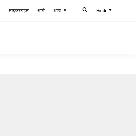
ब
लाइफस्टाइल
ऑटो
अन्य
Hindi