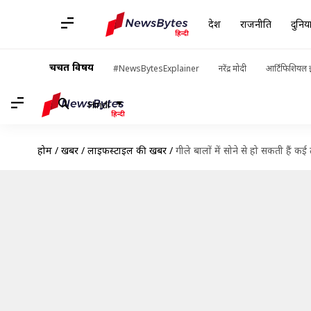
देश
राजनीति
दुनिय
चर्चित विषय
#NewsBytesExplainer
नरेंद्र मोदी
आर्टिफिशियल इ
Hindi
होम
/
खबरें
/
लाइफस्टाइल की खबरें
/
गीले बालों में सोने से हो सकती हैं क