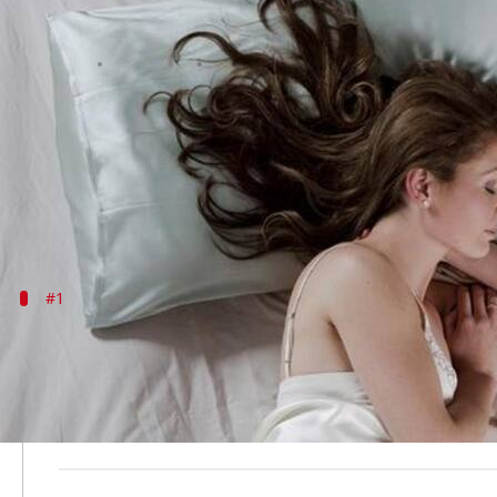
गीले बालों में सोने से हो सकती हैं कई
लेखन
Aug 16, 2020
09:02 pm
अंजली
क्या है खबर?
लंबे, काले और घने बालों की चाहत हर किसी को होती है, लेकिन
कई लोगों को गीले बालों में ही सोने की आदत होती है। हालांक
#1
धीरे-धीरे हो जाएंगे गंजेपन के शिकार
गीले बालों में सोने से स्कैल्प में फंगल और बैक्टीरियल इंफेक
इसलिए गीले बालों में सोने की आदत से जल्द से जल्द छुटकारा 
इसके अलावा नियमित रूप से अपनी कंघी को भी धोते रहें, वरना 