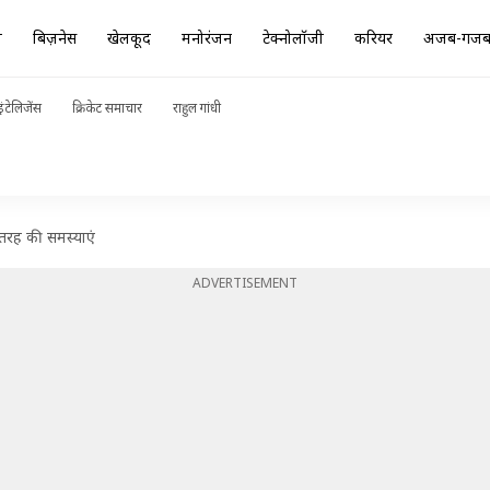
ा
बिज़नेस
खेलकूद
मनोरंजन
टेक्नोलॉजी
करियर
अजब-गज
ंटेलिजेंस
क्रिकेट समाचार
राहुल गांधी
ई तरह की समस्याएं
ADVERTISEMENT