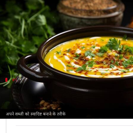
सब्जी को स्वादिष्ट बनाने के लिए इन 5 स
लेखन
Mar 21, 2025
06:27 pm
अंजली
क्या है खबर?
सब्जी भारतीय खाने का एक अहम हिस्सा है, जो हर घर में
हालांकि, कभी-कभी हम सोचते हैं कि हमारी सब्जी में वो खा
#1
पत्तेदार धनिया
पत्तेदार धनिया आपकी सब्जी को न केवल सजावट देती हैं, बल्कि 
जब आप सब्जी तैयार कर लें तो ऊपर से थोड़ा-सा बारीक कटा हु
अपने सब्जी को स्वादिष्ट बनाने के तरीके
पत्तेदार धनिये की ताजगी आपके खाने का अनुभव और भी खास बना 