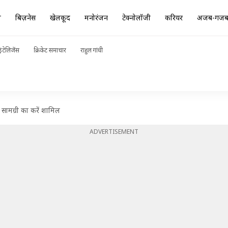
ा
बिज़नेस
खेलकूद
मनोरंजन
टेक्नोलॉजी
करियर
अजब-गज
ंटेलिजेंस
क्रिकेट समाचार
राहुल गांधी
 सामग्री का करें शामिल
ADVERTISEMENT