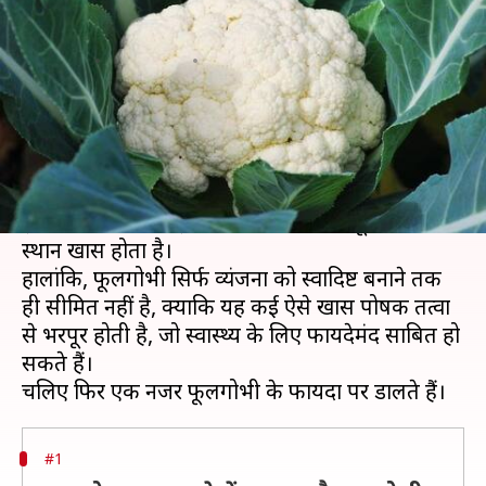
है फूलगोभी, जानिए इसके फायदे
लेखन
Nov 04, 2020
09:15 pm
अंजली
क्या है खबर?
फूलगोभी का इस्तेमाल पराठों से लेकर सब्जी और पकौड़े
आदि बनाने के लिए बहुत ही शौक से किया जाता है।
इसके अलावा भी कई ऐसे व्यंजन हैं, जिनमें फूल गोभी का
स्थान खास होता है।
हालांकि, फूलगोभी सिर्फ व्यंजनों को स्वादिष्ट बनाने तक
ही सीमित नहीं है, क्योंकि यह कई ऐसे खास पोषक तत्वों
से भरपूर होती है, जो स्वास्थ्य के लिए फायदेमंद साबित हो
सकते हैं।
#1