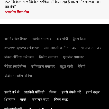
टेस्ट क्रिकेट: गॉल क्रिकेट स्टेडियम में कैसा रहा है भारत और श्रीलंका का
प्रदर्शन?
भारतीय क्रिकेट टीम
अरविंद केजरीवाल
कांग्रेस समाचार
नरेंद्र मोदी
ट्रैवल टिप्स
#NewsBytesExclusive
आम आदमी पार्टी समाचार
भाजपा समाचार
बॉक्स ऑफिस कलेक्शन
क्रिकेट समाचार
फुटबॉल समाचार
लेटेस्ट स्मार्टफोन्स
पाकिस्तान समाचार
राहुल गांधी
रेसिपी
दक्षिण भारतीय सिनेमा
हमारे बारे में
प्राइवेसी पॉलिसी
नियम
हमसे संपर्क करें
हमारे उसूल
शिकायत
खबरें
समाचार संग्रह
विषय संग्रह