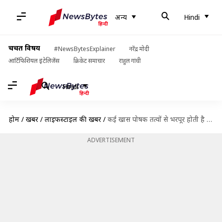
अन्य
Hindi
चर्चित विषय
#NewsBytesExplainer
नरेंद्र मोदी
आर्टिफिशियल इंटेलिजेंस
क्रिकेट समाचार
राहुल गांधी
Hindi
होम
/
खबरें
/
लाइफस्टाइल की खबरें
/
कई खास पोषक तत्वों से भरपूर होती है फूलगोभी, जानिए इसके फायदे
ADVERTISEMENT