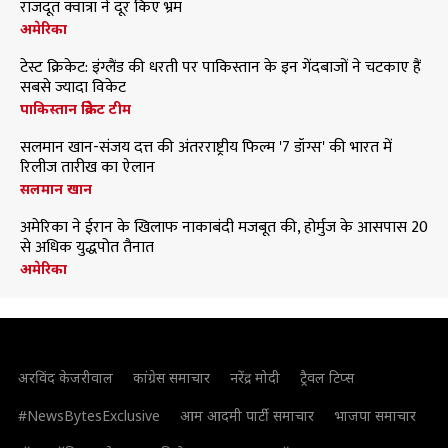
राजदूत क्वात्रा ने दूर किए भ्रम
अमेरिका
टेस्ट क्रिकेट: इंग्लैंड की धरती पर पाकिस्तान के इन गेंदबाजों ने चटकाए हैं
सबसे ज्यादा विकेट
पाकिस्तान क्रिकेट टीम
सलमान खान-संजय दत्त की अंतरराष्ट्रीय फिल्म '7 डॉग्स' की भारत में
रिलीज तारीख का ऐलान
सलमान खान
अमेरिका ने ईरान के खिलाफ नाकाबंदी मजबूत की, होर्मुज के आसपास 20
से अधिक युद्धपोत तैनात
अमेरिका
अरविंद केजरीवाल
कांग्रेस समाचार
नरेंद्र मोदी
ट्रैवल टिप्स
#NewsBytesExclusive
आम आदमी पार्टी समाचार
भाजपा समाचार