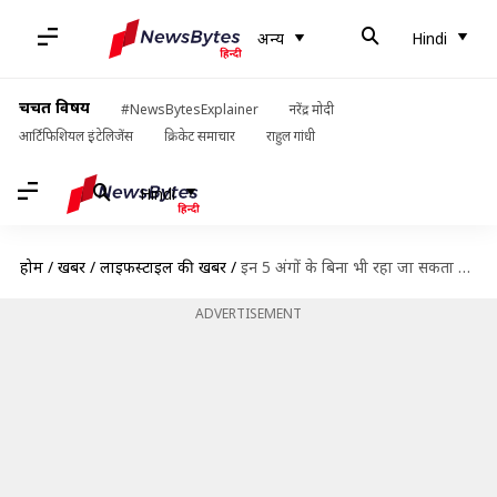
अन्य
Hindi
चर्चित विषय
#NewsBytesExplainer
नरेंद्र मोदी
आर्टिफिशियल इंटेलिजेंस
क्रिकेट समाचार
राहुल गांधी
Hindi
होम
/
खबरें
/
लाइफस्टाइल की खबरें
/
इन 5 अंगों के बिना भी रहा जा सकता है जीवित, इनके बारे में जानिए
ADVERTISEMENT