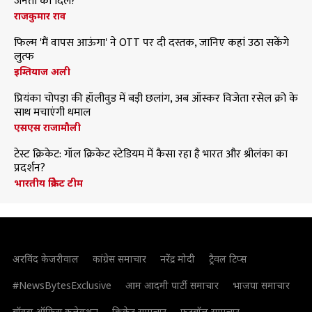
जनता का दिल?
राजकुमार राव
फिल्म 'मैं वापस आऊंगा' ने OTT पर दी दस्तक, जानिए कहां उठा सकेंगे
लुत्फ
इम्तियाज अली
प्रियंका चोपड़ा की हॉलीवुड में बड़ी छलांग, अब ऑस्कर विजेता रसेल क्रो के
साथ मचाएंगी धमाल
एसएस राजामौली
टेस्ट क्रिकेट: गॉल क्रिकेट स्टेडियम में कैसा रहा है भारत और श्रीलंका का
प्रदर्शन?
भारतीय क्रिकेट टीम
अरविंद केजरीवाल
कांग्रेस समाचार
नरेंद्र मोदी
ट्रैवल टिप्स
#NewsBytesExclusive
आम आदमी पार्टी समाचार
भाजपा समाचार
बॉक्स ऑफिस कलेक्शन
क्रिकेट समाचार
फुटबॉल समाचार