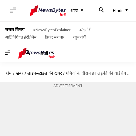
अन्य
Hindi
चर्चित विषय
#NewsBytesExplainer
नरेंद्र मोदी
आर्टिफिशियल इंटेलिजेंस
क्रिकेट समाचार
राहुल गांधी
Hindi
होम
/
खबरें
/
लाइफस्टाइल की खबरें
/
गर्मियों के दौरान हर लड़की की वार्डरोब में होने चाहिए ये पांच तरह के कपड़े
ADVERTISEMENT