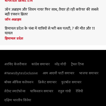
बांग्लादेश क्रिकेट टीम
जॉन अब्राहम और शिवम नायर फिर साथ, तैयार हो रही करियर की सबसे
बड़ी एक्शन थ्रिलर
जॉन अब्राहम
हिमाचल प्रदेश के चंबा में यात्रियों से भरी बस पलटी, 7 की मौत और 11
घायल
हिमाचल प्रदेश
अरविंद केजरीवाल
कांग्रेस समाचार
नरेंद्र मोदी
ट्रैवल टिप्स
#NewsBytesExclusive
आम आदमी पार्टी समाचार
भाजपा समाचार
बॉक्स ऑफिस कलेक्शन
क्रिकेट समाचार
फुटबॉल समाचार
लेटेस्ट स्मार्टफोन्स
पाकिस्तान समाचार
राहुल गांधी
रेसिपी
दक्षिण भारतीय सिनेमा