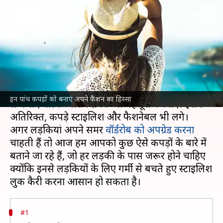
वार्डरोब में होने चाहिए ये पांच तरह के
कपड़े
लेखन
May 03, 2022
09:04 pm
अंजली
क्या है खबर?
गर्मियों के दौरान ऐसे कपड़े पहनने चाहिए, जो न सिर्फ गर्मी
इन पांच कपड़ों को बनाएं अपने फैशन का हिस्सा
से बचाएं बल्कि आरामदायक भी महसूस करवाएं। इसके
अतिरिक्त, कपड़े स्टाइलिश और फैशनेबल भी लगे।
अगर लड़कियां अपने समर
वॉर्डरोब को अपग्रेड करना
चाहती हैं तो आज हम आपको कुछ ऐसे कपड़ों के बारे में
बताने जा रहे हैं, जो हर लड़की के पास जरूर होने चाहिए
क्योंकि इनसे लड़कियों के लिए गर्मी से बचते हुए स्टाइलिश
#1