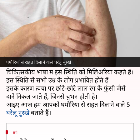
अपनाएं ये 5 घरेलू नुस्खे
लेखन
Apr 16, 2023
11:59 am
अंजली
क्या है खबर?
घमौरियों की समस्या तब होती है जब गर्मी के कारण
अत्यधिक पसीना आता है, जिससे पसीने की ग्रंथियां बंद
घमौरियों से राहत दिलाने वाले घरेलू नुस्खे
हो जाती हैं और पसीना त्वचा में फंस जाता है।
चिकित्सकीय भाषा में इस स्थिति को मिलिअरिया कहते हैं।
इस स्थिति से सभी उम्र के लोग प्रभावित होते हैं।
इसके कारण त्वचा पर छोटे-छोटे लाल रंग के फुंसी जैसे
दाने निकल जाते हैं, जिनसे चुभन होती है।
आइए आज हम आपको घमौरियों से राहत दिलाने वाले 5
घरेलू नुस्खे
#1