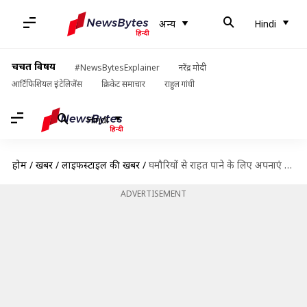
अन्य
Hindi
चर्चित विषय
#NewsBytesExplainer
नरेंद्र मोदी
आर्टिफिशियल इंटेलिजेंस
क्रिकेट समाचार
राहुल गांधी
Hindi
होम
/
खबरें
/
लाइफस्टाइल की खबरें
/
घमौरियों से राहत पाने के लिए अपनाएं ये 5 घरेलू नुस्खे
ADVERTISEMENT