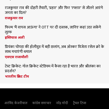
राजकुमार राव की दोहरी तैयारी, 'प्रहार' और फिर 'रफ्तार' से जीतने आएंगे
जनता का दिल?
राजकुमार राव
फिल्म 'मैं वापस आऊंगा' ने OTT पर दी दस्तक, जानिए कहां उठा सकेंगे
लुत्फ
इम्तियाज अली
प्रियंका चोपड़ा की हॉलीवुड में बड़ी छलांग, अब ऑस्कर विजेता रसेल क्रो के
साथ मचाएंगी धमाल
एसएस राजामौली
टेस्ट क्रिकेट: गॉल क्रिकेट स्टेडियम में कैसा रहा है भारत और श्रीलंका का
प्रदर्शन?
भारतीय क्रिकेट टीम
अरविंद केजरीवाल
कांग्रेस समाचार
नरेंद्र मोदी
ट्रैवल टिप्स