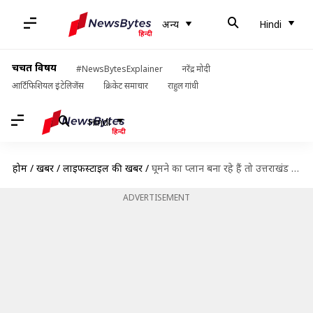
अन्य
Hindi
चर्चित विषय
#NewsBytesExplainer
नरेंद्र मोदी
आर्टिफिशियल इंटेलिजेंस
क्रिकेट समाचार
राहुल गांधी
Hindi
होम
/
खबरें
/
लाइफस्टाइल की खबरें
/
घूमने का प्लान बना रहे हैं तो उत्तराखंड की इन खूबसूरत जगहों का करें रुख
ADVERTISEMENT