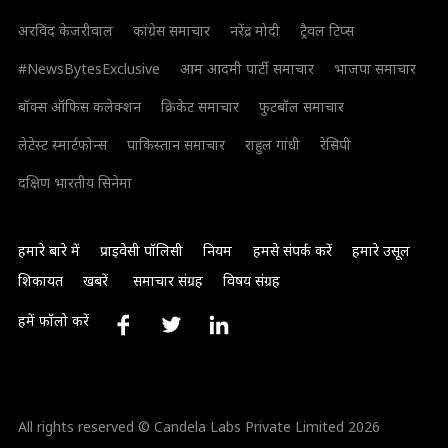
अरविंद केजरीवाल
कांग्रेस समाचार
नरेंद्र मोदी
ट्रैवल टिप्स
#NewsBytesExclusive
आम आदमी पार्टी समाचार
भाजपा समाचार
बॉक्स ऑफिस कलेक्शन
क्रिकेट समाचार
फुटबॉल समाचार
लेटेस्ट स्मार्टफोन्स
पाकिस्तान समाचार
राहुल गांधी
रेसिपी
दक्षिण भारतीय सिनेमा
हमारे बारे में
प्राइवेसी पॉलिसी
नियम
हमसे संपर्क करें
हमारे उसूल
शिकायत
खबरें
समाचार संग्रह
विषय संग्रह
हमें फॉलो करें
All rights reserved © Candela Labs Private Limited 2026