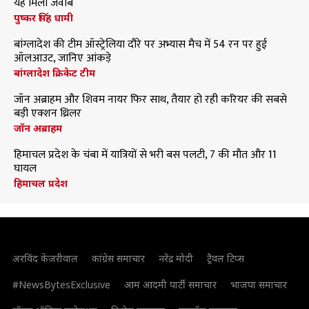
यह मिला जवाब
पुष्कर सिंह धामी
बांग्लादेश की टीम ऑस्ट्रेलिया दौरे पर अभ्यास मैच में 54 रन पर हुई
ऑलआउट, जानिए आंकड़े
बांग्लादेश क्रिकेट टीम
जॉन अब्राहम और शिवम नायर फिर साथ, तैयार हो रही करियर की सबसे
बड़ी एक्शन थ्रिलर
जॉन अब्राहम
हिमाचल प्रदेश के चंबा में यात्रियों से भरी बस पलटी, 7 की मौत और 11
घायल
हिमाचल प्रदेश
अरविंद केजरीवाल
कांग्रेस समाचार
नरेंद्र मोदी
ट्रैवल टिप्स
#NewsBytesExclusive
आम आदमी पार्टी समाचार
भाजपा समाचार