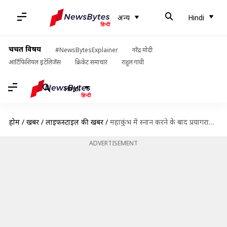
अन्य
Hindi
चर्चित विषय
#NewsBytesExplainer
नरेंद्र मोदी
आर्टिफिशियल इंटेलिजेंस
क्रिकेट समाचार
राहुल गांधी
Hindi
होम
/
खबरें
/
लाइफस्टाइल की खबरें
/
महाकुंभ में स्नान करने के बाद प्रयागराज से घर लेकर जाएं ये चीजें, दूर होंगी परेशानियां
ADVERTISEMENT