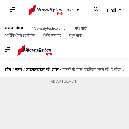
अन्य
Hindi
चर्चित विषय
#NewsBytesExplainer
नरेंद्र मोदी
आर्टिफिशियल इंटेलिजेंस
क्रिकेट समाचार
राहुल गांधी
Hindi
होम
/
खबरें
/
लाइफस्टाइल की खबरें
/
झरनों के पास हाइकिंग करने की है योजना? सुरक्षा के तौर पर बरतें ये सावधानियां
ADVERTISEMENT