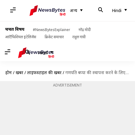
अन्य
Hindi
चर्चित विषय
#NewsBytesExplainer
नरेंद्र मोदी
आर्टिफिशियल इंटेलिजेंस
क्रिकेट समाचार
राहुल गांधी
Hindi
होम
/
खबरें
/
लाइफस्टाइल की खबरें
/
गणपति बप्पा की स्थापना करने के लिए ऐसे करें घर, मंदिर और पंडाल की सजावट
ADVERTISEMENT