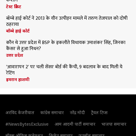
कप्तान
टेस्ट क्रिकेट
बॉम्बे हाई कोर्ट ने 2013 के यौन उत्पीड़न मामले में तरुण तेजपाल को दोषी
ठहराया
बॉम्बे हाई कोर्ट
कौन थे उत्तर प्रदेश में BSP के इकलौते विधायक उमाशंकर सिंह, जिनका
कैंसर से हुआ निधन?
उत्तर प्रदेश
'आवारापन 2' पर चली सेंसर बोर्ड की कैंची, 9 बदलाव के बाद मिली ये
रेटिंग
इमरान हाशमी
अरविंद केजरीवाल
कांग्रेस समाचार
नरेंद्र मोदी
ट्रैवल टिप्स
#NewsBytesExclusive
आम आदमी पार्टी समाचार
भाजपा समाचार
बॉक्स ऑफिस कलेक्शन
क्रिकेट समाचार
फुटबॉल समाचार