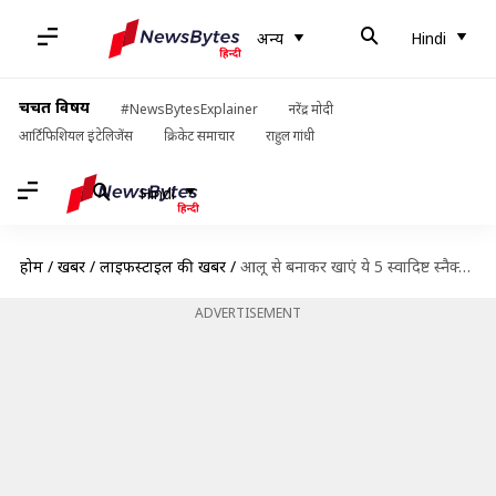
अन्य
Hindi
चर्चित विषय
#NewsBytesExplainer
नरेंद्र मोदी
आर्टिफिशियल इंटेलिजेंस
क्रिकेट समाचार
राहुल गांधी
Hindi
होम
/
खबरें
/
लाइफस्टाइल की खबरें
/
आलू से बनाकर खाएं ये 5 स्वादिष्ट स्नैक्स, आसान है रेसिपी
ADVERTISEMENT