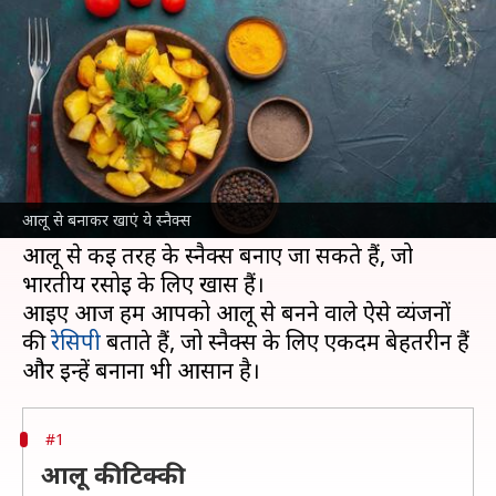
स्नैक्स, आसान है रेसिपी
लेखन
Mar 27, 2025
09:01 pm
अंजली
क्या है खबर?
आलू एक ऐसी सब्जी है, जिसे हर कोई पसंद करता है।
यह न केवल स्वादिष्ट है, बल्कि इसमें पोषक तत्व भी भरपूर
आलू से बनाकर खाएं ये स्नैक्स
मात्रा में होते हैं।
आलू से कई तरह के स्नैक्स बनाए जा सकते हैं, जो
भारतीय रसोई के लिए खास हैं।
आइए आज हम आपको आलू से बनने वाले ऐसे व्यंजनों
की
रेसिपी
बताते हैं, जो स्नैक्स के लिए एकदम बेहतरीन हैं
#1
आलू की टिक्की