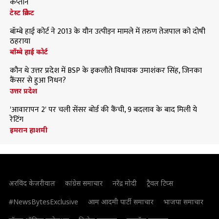
कप्तान
टेस्ट क्रिकेट
बॉम्बे हाई कोर्ट ने 2013 के यौन उत्पीड़न मामले में तरुण तेजपाल को दोषी
ठहराया
बॉम्बे हाई कोर्ट
कौन थे उत्तर प्रदेश में BSP के इकलौते विधायक उमाशंकर सिंह, जिनका
कैंसर से हुआ निधन?
उत्तर प्रदेश
'आवारापन 2' पर चली सेंसर बोर्ड की कैंची, 9 बदलाव के बाद मिली ये
रेटिंग
इमरान हाशमी
अरविंद केजरीवाल
कांग्रेस समाचार
नरेंद्र मोदी
ट्रैवल टिप्स
#NewsBytesExclusive
आम आदमी पार्टी समाचार
भाजपा समाचार