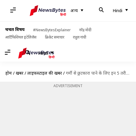
अन्य
Hindi
चर्चित विषय
#NewsBytesExplainer
नरेंद्र मोदी
आर्टिफिशियल इंटेलिजेंस
क्रिकेट समाचार
राहुल गांधी
Hindi
होम
/
खबरें
/
लाइफस्टाइल की खबरें
/
गर्मी से छुटकारा पाने के लिए इन 5 तरीकों से करें संतरे का इस्तेमाल, जानें रेसिपी
ADVERTISEMENT