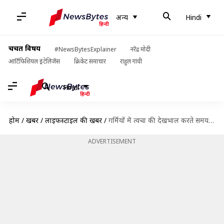
अन्य
Hindi
चर्चित विषय
#NewsBytesExplainer
नरेंद्र मोदी
आर्टिफिशियल इंटेलिजेंस
क्रिकेट समाचार
राहुल गांधी
Hindi
होम
/
खबरें
/
लाइफस्टाइल की खबरें
/
गर्मियों में त्वचा की देखभाल करते समय न करें ये 5 गलतियां, हो सकता है नुकसान
ADVERTISEMENT