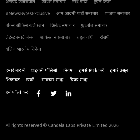
अरविंद केजरीवाल
कांग्रेस समाचार
नरेंद्र मोदी
ट्रैवल टिप्स
#NewsBytesExclusive
आम आदमी पार्टी समाचार
भाजपा समाचार
बॉक्स ऑफिस कलेक्शन
क्रिकेट समाचार
फुटबॉल समाचार
लेटेस्ट स्मार्टफोन्स
पाकिस्तान समाचार
राहुल गांधी
रेसिपी
दक्षिण भारतीय सिनेमा
हमारे बारे में
प्राइवेसी पॉलिसी
नियम
हमसे संपर्क करें
हमारे उसूल
शिकायत
खबरें
समाचार संग्रह
विषय संग्रह
हमें फॉलो करें
All rights reserved © Candela Labs Private Limited 2026