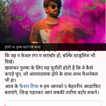
कपड़े, आराम के साथ-साथ मिलेगा
स्टाइलिश लुक
लेखन
Feb 14, 2025
12:48 pm
सयाली
क्या है खबर?
होली
का त्योहार रंगों और खुशियों से भरा होता है, जो इस
होली पर पुरुष पहनें ऐसे कपड़े
साल 14 मार्च को पड़ रहा है। इस दिन हर कोई चाहता है
कि वह न केवल रंगों में सराबोर हो, बल्कि स्टाइलिश भी
दिखे।
खासकर पुरुषों के लिए यह चुनौती होती है कि वे कैसे
कपड़े चुनें, जो आरामदायक होने के साथ-साथ फैशनेबल
भी हों।
आज के
फैशन टिप्स
में हम आपको 5 बेहतरीन आउटफिट