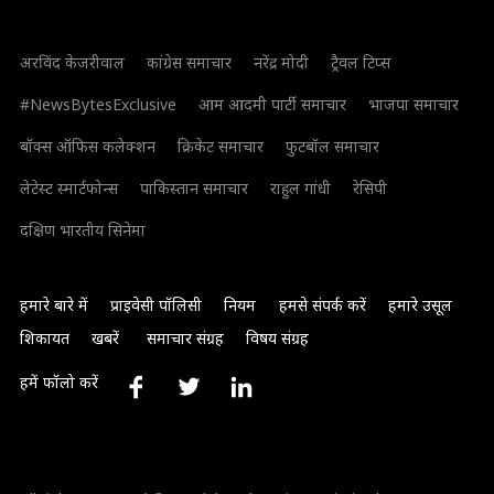
अरविंद केजरीवाल
कांग्रेस समाचार
नरेंद्र मोदी
ट्रैवल टिप्स
#NewsBytesExclusive
आम आदमी पार्टी समाचार
भाजपा समाचार
बॉक्स ऑफिस कलेक्शन
क्रिकेट समाचार
फुटबॉल समाचार
लेटेस्ट स्मार्टफोन्स
पाकिस्तान समाचार
राहुल गांधी
रेसिपी
दक्षिण भारतीय सिनेमा
हमारे बारे में
प्राइवेसी पॉलिसी
नियम
हमसे संपर्क करें
हमारे उसूल
शिकायत
खबरें
समाचार संग्रह
विषय संग्रह
हमें फॉलो करें