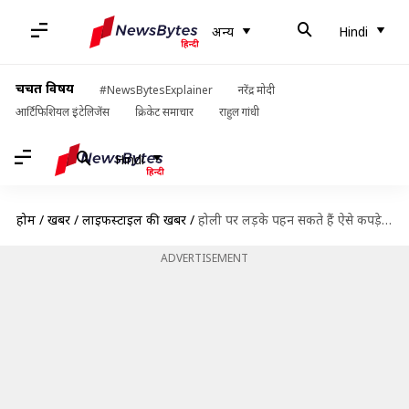
अन्य
Hindi
चर्चित विषय
#NewsBytesExplainer
नरेंद्र मोदी
आर्टिफिशियल इंटेलिजेंस
क्रिकेट समाचार
राहुल गांधी
Hindi
होम
/
खबरें
/
लाइफस्टाइल की खबरें
/
होली पर लड़के पहन सकते हैं ऐसे कपड़े, आराम के साथ-साथ मिलेगा स्टाइलिश लुक
ADVERTISEMENT