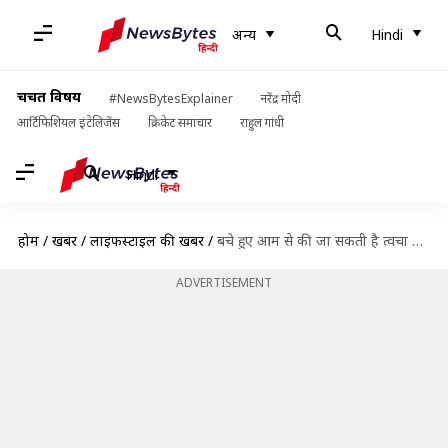
अन्य
Hindi
चर्चित विषय
#NewsBytesExplainer
नरेंद्र मोदी
आर्टिफिशियल इंटेलिजेंस
क्रिकेट समाचार
राहुल गांधी
Hindi
होम
/
खबरें
/
लाइफस्टाइल की खबरें
/
बचे हुए आम से की जा सकती है त्वचा की देखभाल, ऐसे करें इस्तेमाल
ADVERTISEMENT