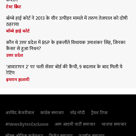
कप्तान
टेस्ट क्रिकेट
बॉम्बे हाई कोर्ट ने 2013 के यौन उत्पीड़न मामले में तरुण तेजपाल को दोषी
ठहराया
बॉम्बे हाई कोर्ट
कौन थे उत्तर प्रदेश में BSP के इकलौते विधायक उमाशंकर सिंह, जिनका
कैंसर से हुआ निधन?
उत्तर प्रदेश
'आवारापन 2' पर चली सेंसर बोर्ड की कैंची, 9 बदलाव के बाद मिली ये
रेटिंग
इमरान हाशमी
अरविंद केजरीवाल
कांग्रेस समाचार
नरेंद्र मोदी
ट्रैवल टिप्स
#NewsBytesExclusive
आम आदमी पार्टी समाचार
भाजपा समाचार
बॉक्स ऑफिस कलेक्शन
क्रिकेट समाचार
फुटबॉल समाचार