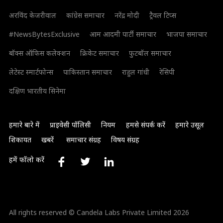
अरविंद केजरीवाल
कांग्रेस समाचार
नरेंद्र मोदी
ट्रैवल टिप्स
#NewsBytesExclusive
आम आदमी पार्टी समाचार
भाजपा समाचार
बॉक्स ऑफिस कलेक्शन
क्रिकेट समाचार
फुटबॉल समाचार
लेटेस्ट स्मार्टफोन्स
पाकिस्तान समाचार
राहुल गांधी
रेसिपी
दक्षिण भारतीय सिनेमा
हमारे बारे में
प्राइवेसी पॉलिसी
नियम
हमसे संपर्क करें
हमारे उसूल
शिकायत
खबरें
समाचार संग्रह
विषय संग्रह
हमें फॉलो करें
All rights reserved © Candela Labs Private Limited 2026