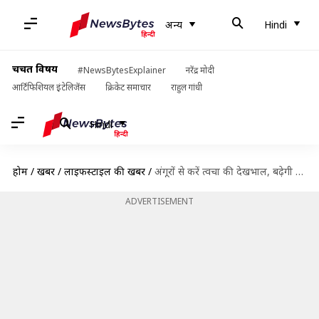
अन्य
Hindi
चर्चित विषय
#NewsBytesExplainer
नरेंद्र मोदी
आर्टिफिशियल इंटेलिजेंस
क्रिकेट समाचार
राहुल गांधी
Hindi
होम
/
खबरें
/
लाइफस्टाइल की खबरें
/
अंगूरों से करें त्वचा की देखभाल, बढ़ेगी चेहरे की चमक और मिलेंगे ये अन्य स्वास्थ्य लाभ
ADVERTISEMENT