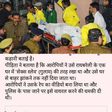
आपबीती, 'गुलाम' की तरह रखकर
रेप करता रहा आरोपी
लेखन
Dec 06, 2019
02:45 pm
मुकुल तोमर
क्या है खबर?
उत्तर प्रदेश के उन्नाव में आरोपियों द्वारा
जिंदा जलाई गई रेप
पीड़िता
ने अपनी FIR में अपने साथ हुए अपराध की पूरी
कहानी बताई है।
पीड़िता ने बताया है कि आरोपियों ने उसे रायबरेली के एक
घर में 'सेक्स स्लेव' (गुलाम) की तरह रखा था और उसे घर
से बाहर झांकने तक नहीं दिया जाता था।
आरोपियों ने उसके रेप का वीडियो बना लिया था और
पुलिस के पास जाने पर इसे वायरल करने की धमकी दी