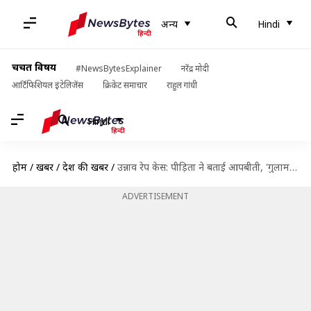
अन्य
Hindi
चर्चित विषय
#NewsBytesExplainer
नरेंद्र मोदी
आर्टिफिशियल इंटेलिजेंस
क्रिकेट समाचार
राहुल गांधी
Hindi
होम
/
खबरें
/
देश की खबरें
/
उन्नाव रेप केस: पीड़िता ने बताई आपबीती, 'गुलाम' की तरह रखकर रेप करता रहा आरोपी
ADVERTISEMENT