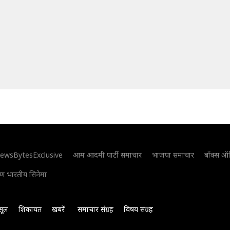
ewsBytesExclusive
आम आदमी पार्टी समाचार
भाजपा समाचार
बॉक्स ऑ
िण भारतीय सिनेमा
सूल
शिकायत
खबरें
समाचार संग्रह
विषय संग्रह