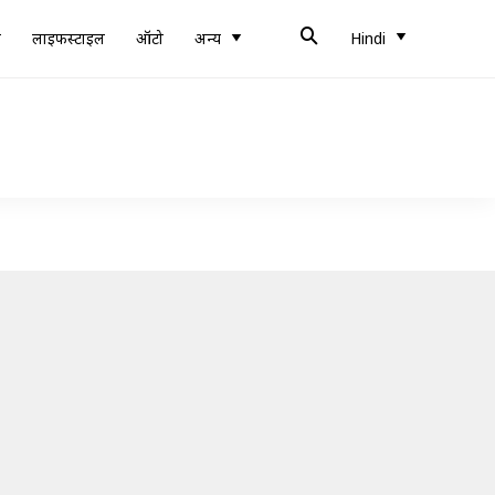
ब
लाइफस्टाइल
ऑटो
अन्य
Hindi