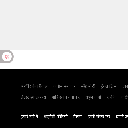
अरविंद केजरीवाल
कांग्रेस समाचार
नरेंद्र मोदी
ट्रैवल टिप्स
#N
लेटेस्ट स्मार्टफोन्स
पाकिस्तान समाचार
राहुल गांधी
रेसिपी
दक्ष
हमारे बारे में
प्राइवेसी पॉलिसी
नियम
हमसे संपर्क करें
हमारे उ