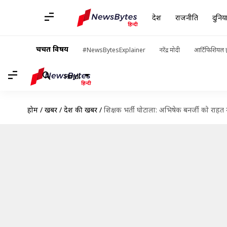
देश
राजनीति
दुनिय
चर्चित विषय
#NewsBytesExplainer
नरेंद्र मोदी
आर्टिफिशियल इ
Hindi
होम
/
खबरें
/
देश की खबरें
/
शिक्षक भर्ती घोटाला: अभिषेक बनर्जी को राहत 