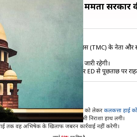
ो राहत नहीं, सुप्रीम कोर्ट में ममता सरक
म कोर्ट
ने खारिज करते हुए तृणमूल कांग्रेस (TMC) के नेता और
) और प्रवर्तन निदेशालय (ED) की पूछताछ जारी रहेगी।
ै CBI और ED
 हैं, लेकिन
पश्चिम बंगाल सरकार
मामले को लेकर
कलकत्ता हाई कोर
्रीम कोर्ट में याचिका दायर की, लेकिन यहां भी निराशा हाथ लगी।
जुलाई तक वह अभिषेक के खिलाफ जबरन कार्रवाई नहीं करेगी।