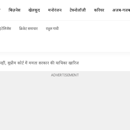
ा
बिज़नेस
खेलकूद
मनोरंजन
टेक्नोलॉजी
करियर
अजब-गज
ंटेलिजेंस
क्रिकेट समाचार
राहुल गांधी
नहीं, सुप्रीम कोर्ट में ममता सरकार की याचिका खारिज
ADVERTISEMENT