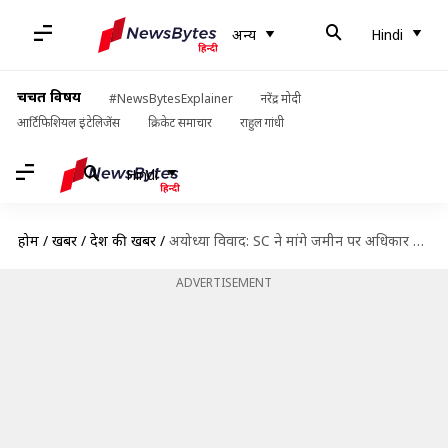
अन्य
Hindi
चर्चित विषय
#NewsBytesExplainer
नरेंद्र मोदी
आर्टिफिशियल इंटेलिजेंस
क्रिकेट समाचार
राहुल गांधी
Hindi
होम
/
खबरें
/
देश की खबरें
/
अयोध्या विवाद: SC ने मांगे जमीन पर अधिकार के सबूत, निर्मोही अखाड़ा बोला- चोरी हो गए
ADVERTISEMENT