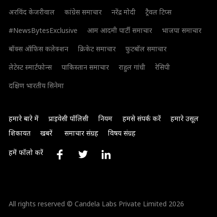
अरविंद केजरीवाल
कांग्रेस समाचार
नरेंद्र मोदी
ट्रैवल टिप्स
#NewsBytesExclusive
आम आदमी पार्टी समाचार
भाजपा समाचार
बॉक्स ऑफिस कलेक्शन
क्रिकेट समाचार
फुटबॉल समाचार
लेटेस्ट स्मार्टफोन्स
पाकिस्तान समाचार
राहुल गांधी
रेसिपी
दक्षिण भारतीय सिनेमा
हमारे बारे में
प्राइवेसी पॉलिसी
नियम
हमसे संपर्क करें
हमारे उसूल
शिकायत
खबरें
समाचार संग्रह
विषय संग्रह
हमें फॉलो करें
All rights reserved © Candela Labs Private Limited 2026