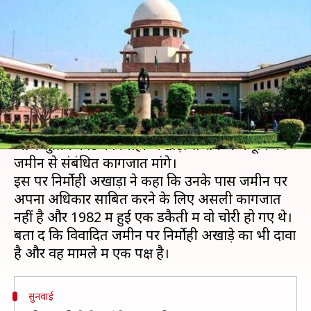
अधिकार के सबूत, निर्मोही अखाड़ा
बोला- चोरी हो गए
लेखन
Aug 07, 2019
04:49 pm
मुकुल तोमर
क्या है खबर?
अयोध्या जमीन विवाद में रोजाना सुनवाई के दूसरे दिन
आज सुप्रीम कोर्ट ने निर्मोही अखाड़ा से राम जन्मभूमि की
जमीन से संबंधित कागजात मांगे।
इस पर निर्मोही अखाड़ा ने कहा कि उनके पास जमीन पर
अपना अधिकार साबित करने के लिए असली कागजात
नहीं है और 1982 में हुई एक डकैती में वो चोरी हो गए थे।
बता दें कि विवादित जमीन पर निर्मोही अखाड़े का भी दावा
सुनवाई