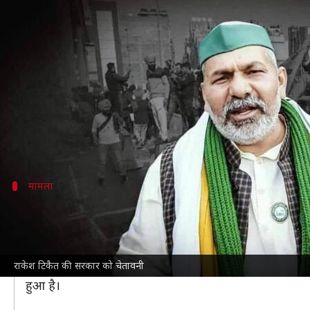
अगर किसानों को जबरन हटाया तो सरकारी
लेखन
Oct 31, 2021
01:36 pm
मुकुल तोमर
क्या है खबर?
भारतीय किसान यूनियन के नेता
राकेश टिकैत
ने एक बार फिर 
गई तो वे देशभर में सरकारी दफ्तरों को गल्ला मंडी बना देंगे।
मामला
टिकरी और गाजीपुर बॉर्डर से हटाए गए हैं बैरिके
पुलिस ने गुरूवार को दिल्ली-हरियाणा के
टिकरी बॉर्डर
और दिल्ली-उ
है।
राकेश टिकैत की सरकार को चेतावनी
ये बैरिकेड्स
किसान आंदोलन
शुरू होने के बाद से ही यहां थे औ
हुआ है।