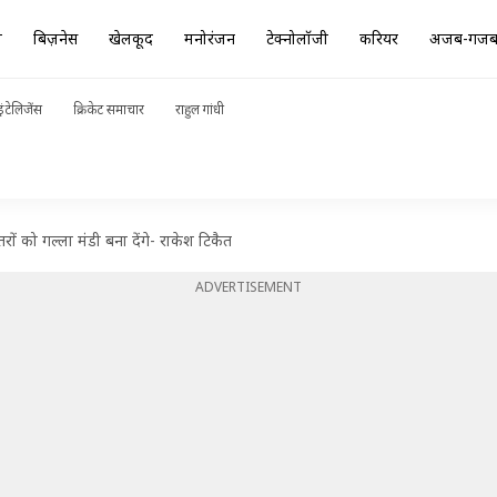
ा
बिज़नेस
खेलकूद
मनोरंजन
टेक्नोलॉजी
करियर
अजब-गज
ंटेलिजेंस
क्रिकेट समाचार
राहुल गांधी
 को गल्ला मंडी बना देंगे- राकेश टिकैत
ADVERTISEMENT