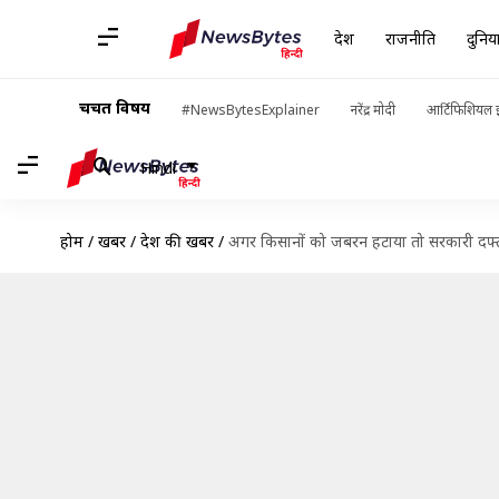
देश
राजनीति
दुनिय
चर्चित विषय
#NewsBytesExplainer
नरेंद्र मोदी
आर्टिफिशियल इ
Hindi
होम
/
खबरें
/
देश की खबरें
/
अगर किसानों को जबरन हटाया तो सरकारी दफ्तरों