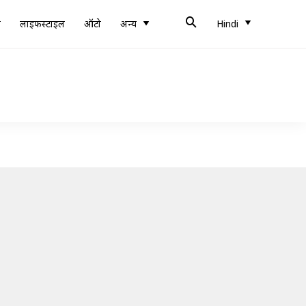
ब
लाइफस्टाइल
ऑटो
अन्य
Hindi