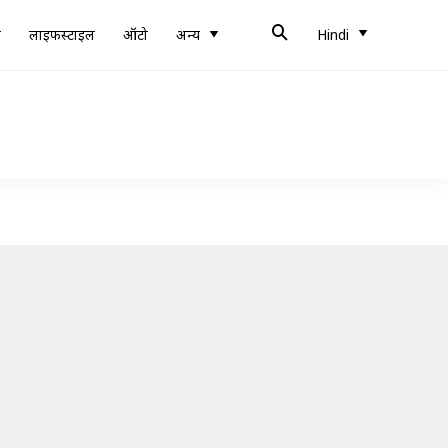
ब
लाइफस्टाइल
ऑटो
अन्य
Hindi