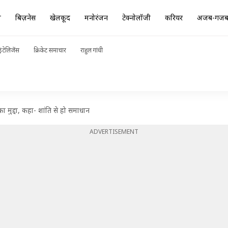
ा
बिज़नेस
खेलकूद
मनोरंजन
टेक्नोलॉजी
करियर
अजब-गज
ंटेलिजेंस
क्रिकेट समाचार
राहुल गांधी
 का मुद्दा, कहा- शांति से हो समाधान
ADVERTISEMENT