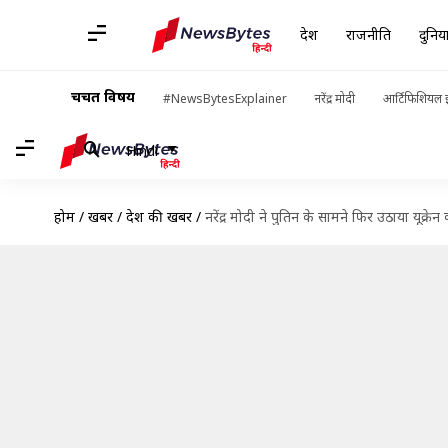
देश
राजनीति
दुनिय
चर्चित विषय
#NewsBytesExplainer
नरेंद्र मोदी
आर्टिफिशियल इ
Hindi
होम
/
खबरें
/
देश की खबरें
/
नरेंद्र मोदी ने पुतिन के सामने फिर उठाया यूक्रेन