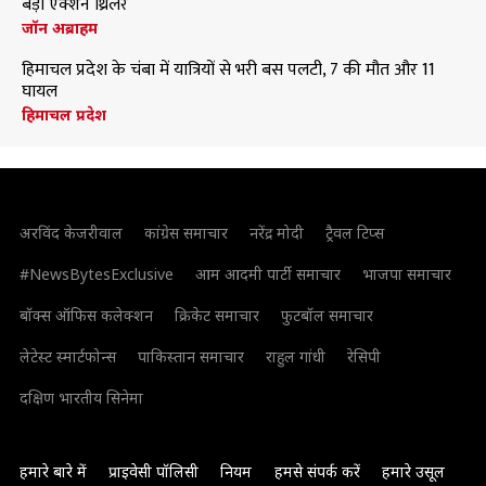
बड़ी एक्शन थ्रिलर
जॉन अब्राहम
हिमाचल प्रदेश के चंबा में यात्रियों से भरी बस पलटी, 7 की मौत और 11
घायल
हिमाचल प्रदेश
अरविंद केजरीवाल
कांग्रेस समाचार
नरेंद्र मोदी
ट्रैवल टिप्स
#NewsBytesExclusive
आम आदमी पार्टी समाचार
भाजपा समाचार
बॉक्स ऑफिस कलेक्शन
क्रिकेट समाचार
फुटबॉल समाचार
लेटेस्ट स्मार्टफोन्स
पाकिस्तान समाचार
राहुल गांधी
रेसिपी
दक्षिण भारतीय सिनेमा
हमारे बारे में
प्राइवेसी पॉलिसी
नियम
हमसे संपर्क करें
हमारे उसूल