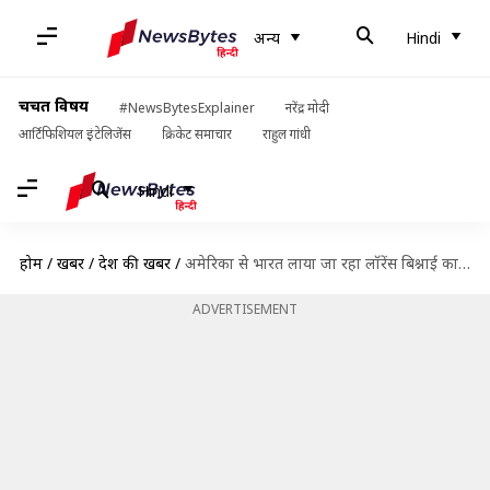
अन्य
Hindi
चर्चित विषय
#NewsBytesExplainer
नरेंद्र मोदी
आर्टिफिशियल इंटेलिजेंस
क्रिकेट समाचार
राहुल गांधी
Hindi
होम
/
खबरें
/
देश की खबरें
/
अमेरिका से भारत लाया जा रहा लॉरेंस बिश्नाई का भाई अनमोल, सिद्दीकी हत्याकांड में है आरोपी
ADVERTISEMENT