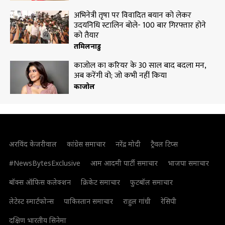
अभिनेत्री तृषा पर विवादित बयान को लेकर
उदयनिधि स्टालिन बोले- 100 बार गिरफ्तार होने
को तैयार
तमिलनाडु
काजोल का करियर के 30 साल बाद बदला मन,
अब करेंगी वो; जो कभी नहीं किया
काजोल
अरविंद केजरीवाल
कांग्रेस समाचार
नरेंद्र मोदी
ट्रैवल टिप्स
#NewsBytesExclusive
आम आदमी पार्टी समाचार
भाजपा समाचार
बॉक्स ऑफिस कलेक्शन
क्रिकेट समाचार
फुटबॉल समाचार
लेटेस्ट स्मार्टफोन्स
पाकिस्तान समाचार
राहुल गांधी
रेसिपी
दक्षिण भारतीय सिनेमा