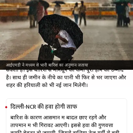
दिल्ली-NCR में लगातार झमाझम, गर्मी से राहत
पर जलभराव का भी खतरा
देश
Jul 09, 2026
दिल्ली-NCR में गुरुवार तक लगातार बारिश और आंधी-तूफान
का दौर चलेगा। मध्य प्रदेश और उत्तर प्रदेश से एक मजबूत
मौसम तंत्र इस क्षेत्र की तरफ बढ़ रहा है। भारतीय मौसम विज्ञान
विभाग (IMD) ने बताया है कि मध्यम से भारी बारिश के साथ-
साथ 50 किलोमीटर प्रति घंटे की रफ्तार से तेज हवाएं भी चल
आईएमडी ने मध्यम से भारी बारिश का अनुमान जताया
सकती हैं। इस बारिश से मानसून की कमी पूरी होने की उम्मीद
है। साथ ही जमीन के नीचे का पानी भी फिर से भर जाएगा और
शहर की हरियाली को भी नई जान मिलेगी।
दिल्ली-NCR की हवा होगी साफ
बारिश के कारण आसमान में बादल छाए रहेंगे और
तापमान में भी गिरावट आएगी। इससे हवा की गुणवत्ता
काफी बेहतर हो जाएगी, जिससे हालिया तेज गर्मी से बड़ी