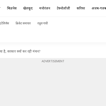
ा
बिज़नेस
खेलकूद
मनोरंजन
टेक्नोलॉजी
करियर
अजब-गज
ंटेलिजेंस
क्रिकेट समाचार
राहुल गांधी
ा है, सरकार क्यों कर रही मंथन?
ADVERTISEMENT