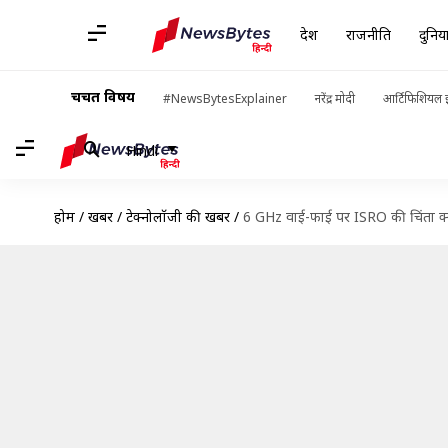
देश
राजनीति
दुनिय
चर्चित विषय
#NewsBytesExplainer
नरेंद्र मोदी
आर्टिफिशियल इ
Hindi
होम
/
खबरें
/
टेक्नोलॉजी की खबरें
/
6 GHz वाई-फाई पर ISRO की चिंता क्य