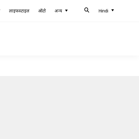
ब
लाइफस्टाइल
ऑटो
अन्य
Hindi