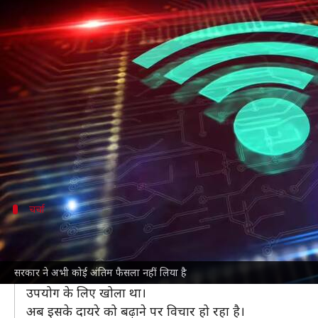
6 GHz वाई-फाई पर ISRO की चिंता क्य
लेखन
Jul 08, 2026
10:50 am
बिश्वजीत कुमार
क्या है खबर?
केंद्र सरकार
6 GHz स्पेक्ट्रम में हाई-पावर आउटडोर वाई-फाई 
माना जा रहा है कि इससे तेज वायरलेस ब्रॉडबैंड सेवाओं का
सेवाओं में दिक्कत आ सकती है।
चर्चा
क्या है प्रस्ताव और क्यों हो रही है चर्चा?
सरकार ने इस मामले की जांच के लिए
IIT-मद्रास
के विशेषज्ञों
सरकार ने अभी कोई अंतिम फैसला नहीं लिया है
समिति ने यह परखा कि हाई-पावर
वाई-फाई
से सैटेलाइट नेटव
उपयोग के लिए खोला था।
अब इसके दायरे को बढ़ाने पर विचार हो रहा है।