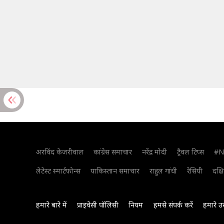
अरविंद केजरीवाल
कांग्रेस समाचार
नरेंद्र मोदी
ट्रैवल टिप्स
#N
लेटेस्ट स्मार्टफोन्स
पाकिस्तान समाचार
राहुल गांधी
रेसिपी
दक्ष
हमारे बारे में
प्राइवेसी पॉलिसी
नियम
हमसे संपर्क करें
हमारे उ