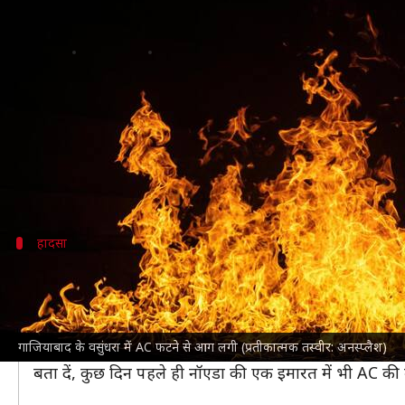
गाजियाबाद: वसुंधरा इलाके के घर में
लेखन
Jun 06, 2024
10:06 am
गजेंद्र
क्या है खबर?
उत्तर प्रदेश
के
गाजियाबाद
में गुरुवार सुबह वसुंधरा इलाके क
आग लगने की सूचना पर पुलिस और अग्निशमन विभाग को सूचना
हादसा
घर में रह रहे परिवार ने भागकर जान बचाई
वसुंधरा के पॉश इलाके में स्थित 2 मंजिला घर में सुबह करीब
गाजियाबाद के मुख्य अग्निशमन अधिकारी राहुल कुमार ने बताय
गाजियाबाद के वसुंधरा में AC फटने से आग लगी (प्रतीकात्मक तस्वीर: अनस्प्लैश)
घर में रह रहे परिवार ने मौके पर भागकर अपनी जान बचाई। आग
बता दें, कुछ दिन पहले ही नॉएडा की एक इमारत में भी AC 