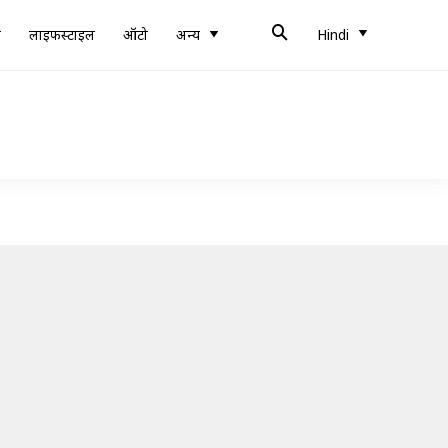
ब
लाइफस्टाइल
ऑटो
अन्य
Hindi