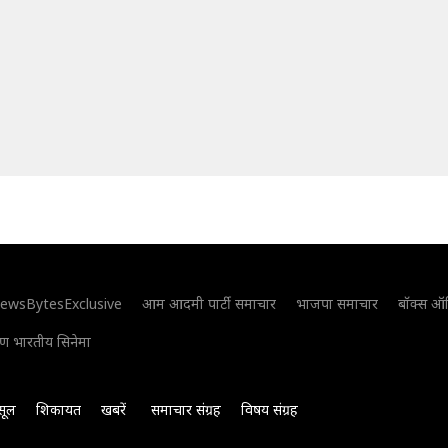
ewsBytesExclusive
आम आदमी पार्टी समाचार
भाजपा समाचार
बॉक्स ऑ
िण भारतीय सिनेमा
सूल
शिकायत
खबरें
समाचार संग्रह
विषय संग्रह