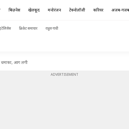
ा
बिज़नेस
खेलकूद
मनोरंजन
टेक्नोलॉजी
करियर
अजब-गज
ंटेलिजेंस
क्रिकेट समाचार
राहुल गांधी
हुआ धमाका, आग लगी
ADVERTISEMENT