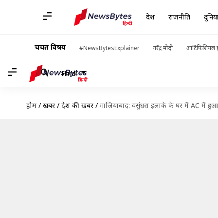
देश
राजनीति
दुनिय
चर्चित विषय
#NewsBytesExplainer
नरेंद्र मोदी
आर्टिफिशियल इ
Hindi
होम
/
खबरें
/
देश की खबरें
/
गाजियाबाद: वसुंधरा इलाके के घर में AC में 