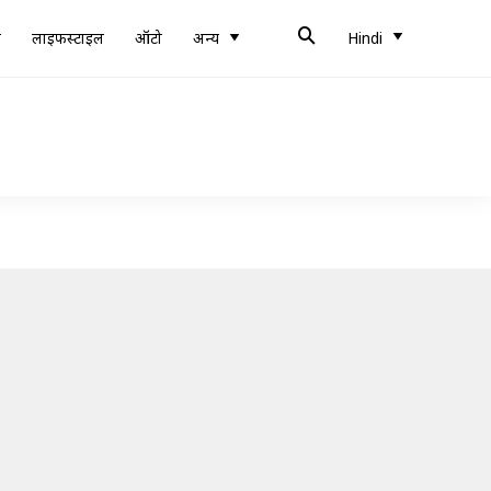
ब
लाइफस्टाइल
ऑटो
अन्य
Hindi