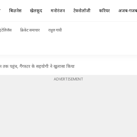
ा
बिज़नेस
खेलकूद
मनोरंजन
टेक्नोलॉजी
करियर
अजब-गज
ंटेलिजेंस
क्रिकेट समाचार
राहुल गांधी
न तक पहुंच, गैंगस्टर के सहयोगी ने खुलासा किया
ADVERTISEMENT