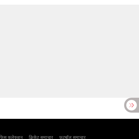
फिस कलेक्शन
क्रिकेट समाचार
फुटबॉल समाचार