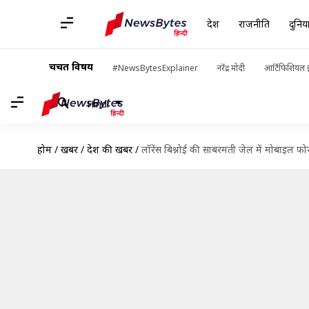
देश
राजनीति
दुनिय
चर्चित विषय
#NewsBytesExplainer
नरेंद्र मोदी
आर्टिफिशियल इ
Hindi
होम
/
खबरें
/
देश की खबरें
/
लॉरेंस बिश्नोई की साबरमती जेल में मोबाइल फो