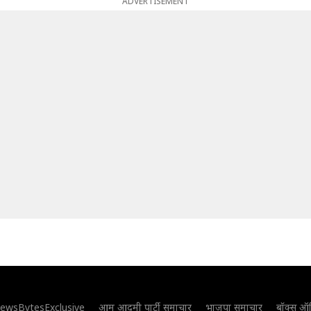
ADVERTISEMENT
ewsBytesExclusive
आम आदमी पार्टी समाचार
भाजपा समाचार
बॉक्स ऑ