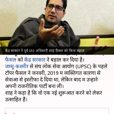
शाह फैसल को किया बहाल, बोले-
आदर्शवाद ने निराश किया
लेखन
Apr 29, 2022
12:33 pm
मुकुल तोमर
क्या है खबर?
राजनीति से जुड़ने के लिए सरकारी सेवाओं से इस्तीफा देने
केंद्र सरकार ने पूर्व IAS अधिकारी शाह फैसल को किया बहाल
वाले पूर्व भारतीय प्रशासनिक सेवा (IAS) अधिकारी
शाह
फैसल
को
केंद्र सरकार
जम्मू-कश्मीर
से संघ लोक सेवा आयोग (UPSC) के पहले
टॉपर फैसल ने जनवरी, 2019 में व्यक्तिगत कारणों से
सेवाओं से इस्तीफा दे दिया था, लेकिन बाद में उन्होंने
अपनी राजनीतिक पार्टी बना ली।
शाह ने कहा है कि वो एक नई शुरूआत करने को लेकर