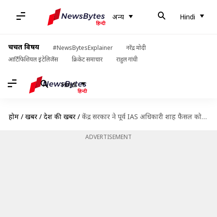
अन्य
Hindi
चर्चित विषय
#NewsBytesExplainer
नरेंद्र मोदी
आर्टिफिशियल इंटेलिजेंस
क्रिकेट समाचार
राहुल गांधी
Hindi
होम
/
खबरें
/
देश की खबरें
/
केंद्र सरकार ने पूर्व IAS अधिकारी शाह फैसल को किया बहाल, बोले- आदर्शवाद ने निराश किया
ADVERTISEMENT