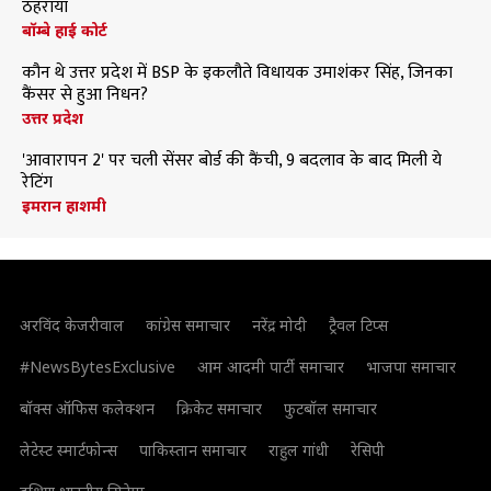
ठहराया
बॉम्बे हाई कोर्ट
कौन थे उत्तर प्रदेश में BSP के इकलौते विधायक उमाशंकर सिंह, जिनका
कैंसर से हुआ निधन?
उत्तर प्रदेश
'आवारापन 2' पर चली सेंसर बोर्ड की कैंची, 9 बदलाव के बाद मिली ये
रेटिंग
इमरान हाशमी
अरविंद केजरीवाल
कांग्रेस समाचार
नरेंद्र मोदी
ट्रैवल टिप्स
#NewsBytesExclusive
आम आदमी पार्टी समाचार
भाजपा समाचार
बॉक्स ऑफिस कलेक्शन
क्रिकेट समाचार
फुटबॉल समाचार
लेटेस्ट स्मार्टफोन्स
पाकिस्तान समाचार
राहुल गांधी
रेसिपी