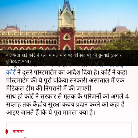
मामला, जिसमें कलकत्ता हाई कोर्ट ने
दिया दूसरे पोस्टमार्टम का आदेश?
लेखन
May 03, 2023
03:27 pm
नवीन
क्या है खबर?
कलकत्ता हाई कोर्ट ने हत्या मामले में दायर याचिका पर की सुनवाई (तस्वीर:
पश्चिम बंगाल
के पूर्वी मिदनापुर जिले के मोयना में भाजपा
ट्विटर/@ANI)
के बूथ अध्यक्ष की कथित हत्या मामले में
कलकत्ता हाई
कोर्ट
ने दूसरे पोस्टमार्टम का आदेश दिया है। कोर्ट ने कहा
पोस्टमार्टम की ये पूरी प्रक्रिया सरकारी अस्पताल में एक
मेडिकल टीम की निगरानी में की जाएगी।
साथ ही कोर्ट ने सरकार से मृतक के परिजनों को अगले 4
सप्ताह तक केंद्रीय सुरक्षा कवच प्रदान करने को कहा है।
मामला