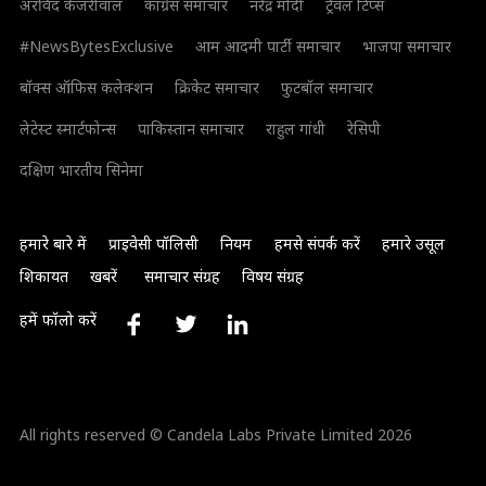
अरविंद केजरीवाल
कांग्रेस समाचार
नरेंद्र मोदी
ट्रैवल टिप्स
#NewsBytesExclusive
आम आदमी पार्टी समाचार
भाजपा समाचार
बॉक्स ऑफिस कलेक्शन
क्रिकेट समाचार
फुटबॉल समाचार
लेटेस्ट स्मार्टफोन्स
पाकिस्तान समाचार
राहुल गांधी
रेसिपी
दक्षिण भारतीय सिनेमा
हमारे बारे में
प्राइवेसी पॉलिसी
नियम
हमसे संपर्क करें
हमारे उसूल
शिकायत
खबरें
समाचार संग्रह
विषय संग्रह
हमें फॉलो करें
All rights reserved © Candela Labs Private Limited 2026