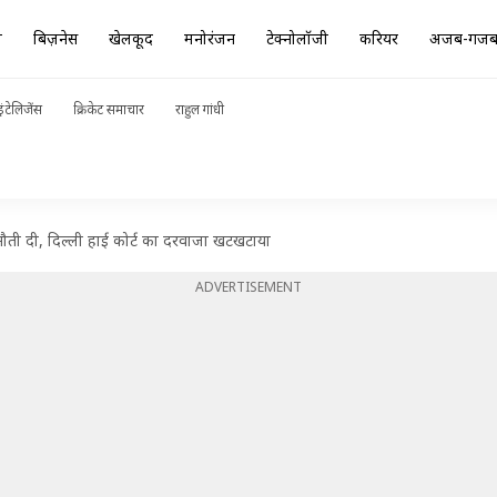
ा
बिज़नेस
खेलकूद
मनोरंजन
टेक्नोलॉजी
करियर
अजब-गज
ंटेलिजेंस
क्रिकेट समाचार
राहुल गांधी
नौती दी, दिल्ली हाई कोर्ट का दरवाजा खटखटाया
ADVERTISEMENT