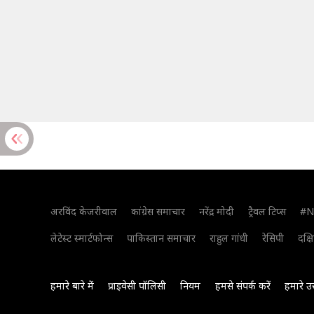
अरविंद केजरीवाल
कांग्रेस समाचार
नरेंद्र मोदी
ट्रैवल टिप्स
#N
लेटेस्ट स्मार्टफोन्स
पाकिस्तान समाचार
राहुल गांधी
रेसिपी
दक्ष
हमारे बारे में
प्राइवेसी पॉलिसी
नियम
हमसे संपर्क करें
हमारे उ