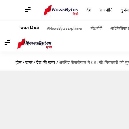
देश
राजनीति
दुनिय
चर्चित विषय
#NewsBytesExplainer
नरेंद्र मोदी
आर्टिफिशियल इ
Hindi
होम
/
खबरें
/
देश की खबरें
/
अरविंद केजरीवाल ने CBI की गिरफ्तारी को चु