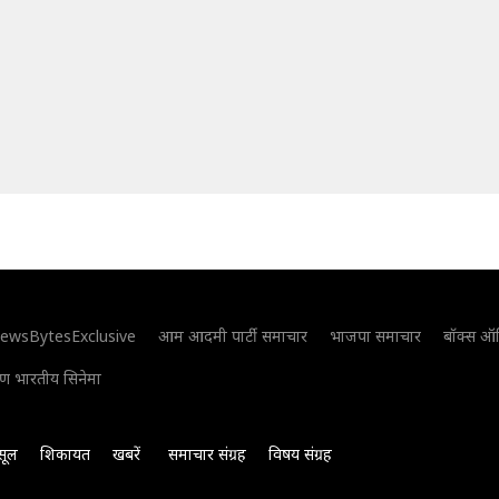
ewsBytesExclusive
आम आदमी पार्टी समाचार
भाजपा समाचार
बॉक्स ऑ
िण भारतीय सिनेमा
सूल
शिकायत
खबरें
समाचार संग्रह
विषय संग्रह