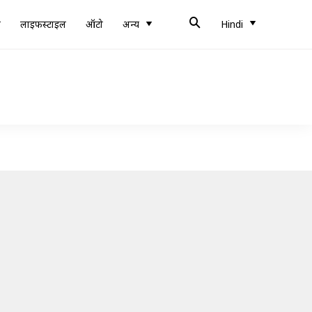
ब
लाइफस्टाइल
ऑटो
अन्य
Hindi