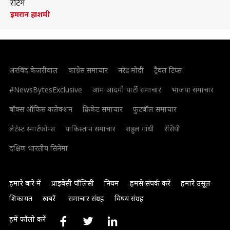
रेटिंग
इमरान हाशमी
अरविंद केजरीवाल
कांग्रेस समाचार
नरेंद्र मोदी
ट्रैवल टिप्स
#NewsBytesExclusive
आम आदमी पार्टी समाचार
भाजपा समाचार
बॉक्स ऑफिस कलेक्शन
क्रिकेट समाचार
फुटबॉल समाचार
लेटेस्ट स्मार्टफोन्स
पाकिस्तान समाचार
राहुल गांधी
रेसिपी
दक्षिण भारतीय सिनेमा
हमारे बारे में
प्राइवेसी पॉलिसी
नियम
हमसे संपर्क करें
हमारे उसूल
शिकायत
खबरें
समाचार संग्रह
विषय संग्रह
हमें फॉलो करें