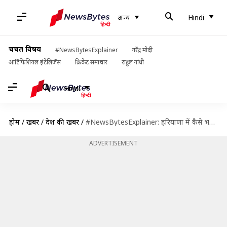
अन्य
Hindi
चर्चित विषय
#NewsBytesExplainer
नरेंद्र मोदी
आर्टिफिशियल इंटेलिजेंस
क्रिकेट समाचार
राहुल गांधी
Hindi
होम
/
खबरें
/
देश की खबरें
/
#NewsBytesExplainer: हरियाणा में कैसे भड़की हिंसा और अब तक क्या-क्या हुआ?
ADVERTISEMENT