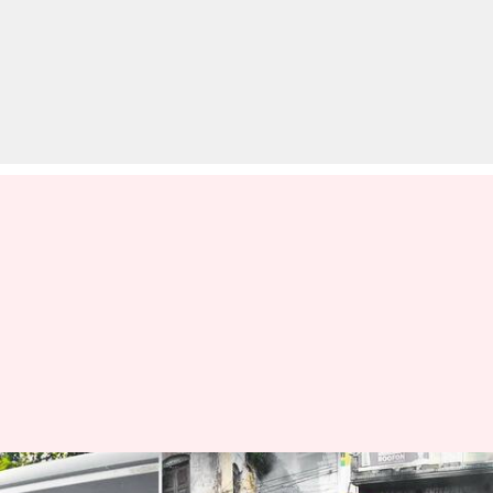
#NewsBytesExplainer: