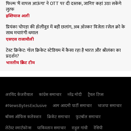
फिल्म 'मैं वापस आऊंगा' ने OTT पर दी दस्तक, जानिए कहां उठा सकेंगे
लुत्फ
इम्तियाज अली
प्रियंका चोपड़ा की हॉलीवुड में बड़ी छलांग, अब ऑस्कर विजेता रसेल क्रो के
साथ मचाएंगी धमाल
एसएस राजामौली
टेस्ट क्रिकेट: गॉल क्रिकेट स्टेडियम में कैसा रहा है भारत और श्रीलंका का
प्रदर्शन?
भारतीय क्रिकेट टीम
अरविंद केजरीवाल
कांग्रेस समाचार
नरेंद्र मोदी
ट्रैवल टिप्स
#NewsBytesExclusive
आम आदमी पार्टी समाचार
भाजपा समाचार
बॉक्स ऑफिस कलेक्शन
क्रिकेट समाचार
फुटबॉल समाचार
लेटेस्ट स्मार्टफोन्स
पाकिस्तान समाचार
राहुल गांधी
रेसिपी