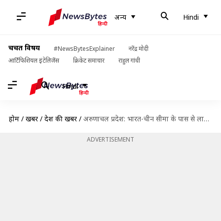
अन्य
Hindi
चर्चित विषय
#NewsBytesExplainer
नरेंद्र मोदी
आर्टिफिशियल इंटेलिजेंस
क्रिकेट समाचार
राहुल गांधी
Hindi
होम
/
खबरें
/
देश की खबरें
/
अरुणाचल प्रदेश: भारत-चीन सीमा के पास से लापता हुए 19 मजदूर, सर्च अभियान जारी
ADVERTISEMENT