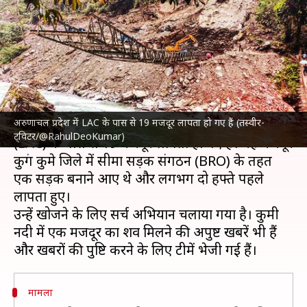
पास से लापता हुए 19 मजदूर, सर्च
अभियान जारी
लेखन
Jul 19, 2022
01:03 pm
मुकुल तोमर
क्या है खबर?
अरुणाचल प्रदेश में LAC के पास से 19 मजदूर लापता हो गए हैं (तस्वीर-
अरुणाचल प्रदेश में चीन से लगती वास्तविक नियंत्रण रेखा
ट्विटर/@RahulDeoKumar)
(
LAC
) के पास से 19 मजदूर लापता हो गए हैं। यह मजदूर
कुरुंग कुमे जिले में सीमा सड़क संगठन (BRO) के तहत
एक सड़क बनाने आए थे और लगभग दो हफ्ते पहले
लापता हुए।
उन्हें खोजने के लिए सर्च अभियान चलाया गया है। कुमी
नदी में एक मजदूर का शव मिलने की अपुष्ट खबरें भी हैं
मामला