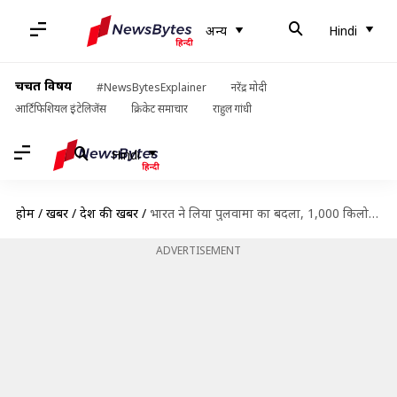
अन्य
Hindi
चर्चित विषय
#NewsBytesExplainer
नरेंद्र मोदी
आर्टिफिशियल इंटेलिजेंस
क्रिकेट समाचार
राहुल गांधी
Hindi
होम
/
खबरें
/
देश की खबरें
/
भारत ने लिया पुलवामा का बदला, 1,000 किलोग्राम बम गिराकर किये आतंकी कैंप तहस-नहस
ADVERTISEMENT