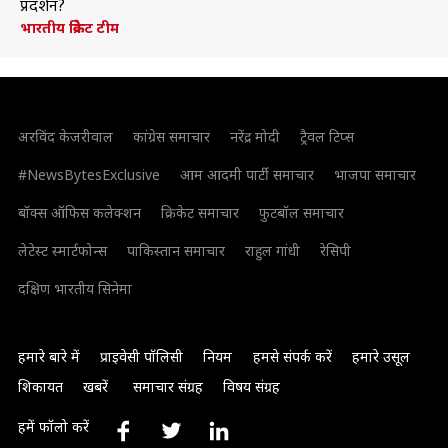
प्रदर्शन?
भारतीय क्रिकेट टीम
अरविंद केजरीवाल
कांग्रेस समाचार
नरेंद्र मोदी
ट्रैवल टिप्स
#NewsBytesExclusive
आम आदमी पार्टी समाचार
भाजपा समाचार
बॉक्स ऑफिस कलेक्शन
क्रिकेट समाचार
फुटबॉल समाचार
लेटेस्ट स्मार्टफोन्स
पाकिस्तान समाचार
राहुल गांधी
रेसिपी
दक्षिण भारतीय सिनेमा
हमारे बारे में
प्राइवेसी पॉलिसी
नियम
हमसे संपर्क करें
हमारे उसूल
शिकायत
खबरें
समाचार संग्रह
विषय संग्रह
हमें फॉलो करें