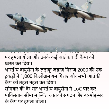
1,000 किलोग्राम बम गिराकर किये
आतंकी कैंप तहस-नहस
लेखन
संपादन
Feb 26, 2019
09:40 am
Manoj Panchal
प्रमोद कुमार
क्या है खबर?
जम्मू-कश्मीर के पुलवामा में हुए आतंकी हमले का भारत ने
बदला लिया है। भारत ने पाकिस्तान में स्थित आतंकी कैंप
पर हमला बोला और उनके कई आतंकवादी कैंपों को
ध्वस्त कर दिया।
भारतीय वायुसेना के लड़ाकू जहाज़ मिराज 2000 की एक
टुकड़ी ने 1,000 किलोग्राम बम गिराए और सभी आतंकी
कैंप को तहस नहस कर दिया।
सोमवार की देर रात भारतीय वायुसेना ने LoC पार कर
पाकिस्तान सीमा में स्थित आतंकी संगठन जैश-ए-मोहम्मद