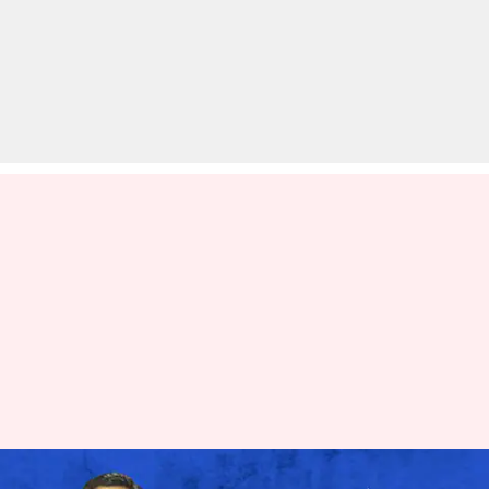
#NewsBytesExclusive: