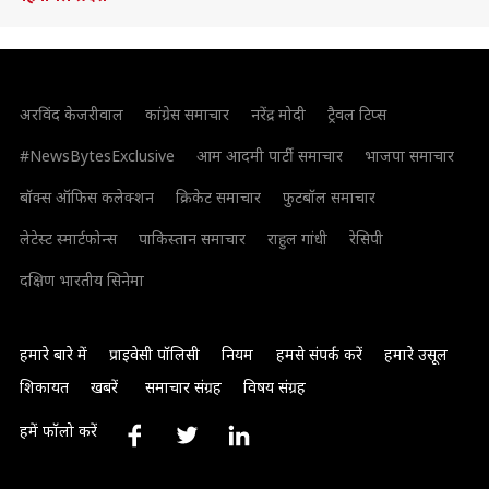
अरविंद केजरीवाल
कांग्रेस समाचार
नरेंद्र मोदी
ट्रैवल टिप्स
#NewsBytesExclusive
आम आदमी पार्टी समाचार
भाजपा समाचार
बॉक्स ऑफिस कलेक्शन
क्रिकेट समाचार
फुटबॉल समाचार
लेटेस्ट स्मार्टफोन्स
पाकिस्तान समाचार
राहुल गांधी
रेसिपी
दक्षिण भारतीय सिनेमा
हमारे बारे में
प्राइवेसी पॉलिसी
नियम
हमसे संपर्क करें
हमारे उसूल
शिकायत
खबरें
समाचार संग्रह
विषय संग्रह
हमें फॉलो करें