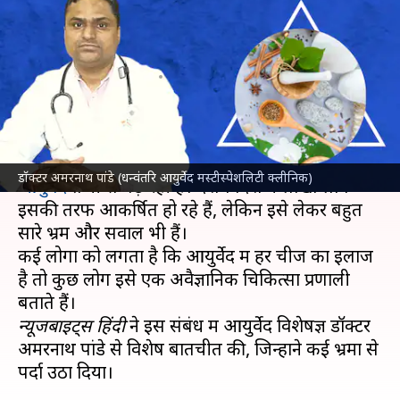
आयुर्वेदिक उपचार कितना प्रभावी है?
विशेषज्ञ से समझें
लेखन
Nov 19, 2025
10:14 am
अंजली
क्या है खबर?
आज के दौर में
भारत
की प्राचीन चिकित्सा प्रणाली
डॉक्टर अमरनाथ पांडे (धन्वंतरि आयुर्वेद मस्टीस्पेशलिटी क्लीनिक)
आयुर्वेद
तेजी से बढ़ रही है। देश-विदेश में लाखों लोग
इसकी तरफ आकर्षित हो रहे हैं, लेकिन इसे लेकर बहुत
सारे भ्रम और सवाल भी हैं।
कई लोगों को लगता है कि आयुर्वेद में हर चीज का इलाज
है तो कुछ लोग इसे एक अवैज्ञानिक चिकित्सा प्रणाली
न्यूजबाइट्स हिंदी
ने इस संबंध में आयुर्वेद विशेषज्ञ डॉक्टर
अमरनाथ पांडे से विशेष बातचीत की, जिन्होंने कई भ्रमों से