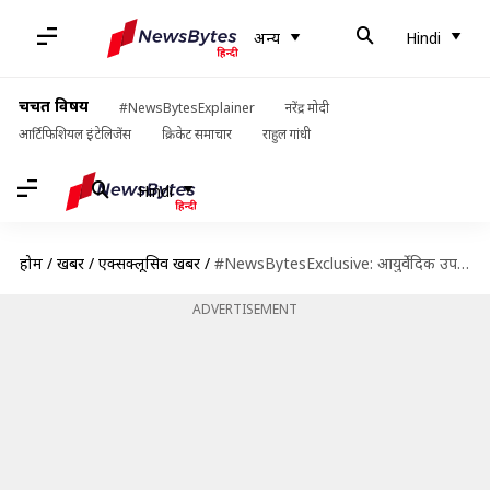
अन्य
Hindi
चर्चित विषय
#NewsBytesExplainer
नरेंद्र मोदी
आर्टिफिशियल इंटेलिजेंस
क्रिकेट समाचार
राहुल गांधी
Hindi
होम
/
खबरें
/
एक्सक्लूसिव खबरें
/
#NewsBytesExclusive: आयुर्वेदिक उपचार कितना प्रभावी है? विशेषज्ञ से समझें
ADVERTISEMENT