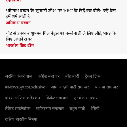
अमिताभ बच्चन के 'तूफानी जोश' पर 'KBC' के निर्देशक बोले- उन्हें देख
हमें शर्म आती है
अमिताभ बच्चन
चोट से उबरकर शुभमन गिल नेट्स पर बल्लेबाजी ले लिए लौटे, भारत के
लिए अच्छी खबर
भारतीय क्रिकेट टीम
अरविंद केजरीवाल
कांग्रेस समाचार
नरेंद्र मोदी
ट्रैवल टिप्स
#NewsBytesExclusive
आम आदमी पार्टी समाचार
भाजपा समाचार
बॉक्स ऑफिस कलेक्शन
क्रिकेट समाचार
फुटबॉल समाचार
लेटेस्ट स्मार्टफोन्स
पाकिस्तान समाचार
राहुल गांधी
रेसिपी
दक्षिण भारतीय सिनेमा