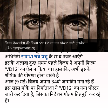
उनकी फिल्म 'VD12' का नया पोस्टर
जारी, जल्द शुरू होगी शूटिंग
लेखन
May 09, 2023
06:02 pm
दीक्षा शर्मा
क्या है खबर?
विजय देवरकोंडा की फिल्म 'VD12' का नया पोस्टर जारी (तस्वीर:
अभिनेता
विजय देवरकोंडा
आजकल अपनी आने वाली
ट्विटर/@gowtam19)
फिल्म 'कुशी' की शूटिंग में व्यस्त हैं। इसमें वह साउथ
अभिनेत्री
सामंथा रुथ प्रभु
के साथ नजर आएंगे।
इसके अलावा कुछ समय पहले विजय ने अपनी फिल्म
'VD12' का ऐलान किया था। हालांकि, अभी इसके
शीर्षक की घोषणा होना बाकी है।
आज (9 मई) विजय अपना 34वां जन्मदिन मना रहे हैं।
इस खास मौके पर निर्माताओं ने 'VD12' का नया पोस्टर
जारी कर दिया है, जिसका निर्देशन गौतम तिन्ननुरी कर रहे