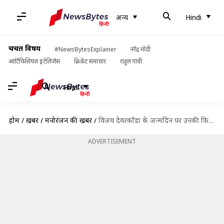
अन्य
Hindi
चर्चित विषय
#NewsBytesExplainer
नरेंद्र मोदी
आर्टिफिशियल इंटेलिजेंस
क्रिकेट समाचार
राहुल गांधी
Hindi
होम
/
खबरें
/
मनोरंजन की खबरें
/
विजय देवरकोंडा के जन्मदिन पर उनकी फिल्म 'VD12' का नया पोस्टर जारी, जल्द शुरू होगी शूटिंग
ADVERTISEMENT